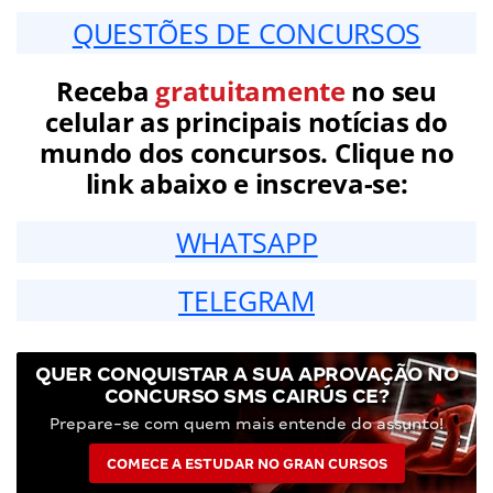
QUESTÕES DE CONCURSOS
Receba
gratuitamente
no seu
celular as principais notícias do
mundo dos concursos. Clique no
link abaixo e inscreva-se:
WHATSAPP
TELEGRAM
QUER CONQUISTAR A SUA APROVAÇÃO NO
CONCURSO SMS CAIRÚS CE?
Prepare-se com quem mais entende do assunto!
COMECE A ESTUDAR NO GRAN CURSOS