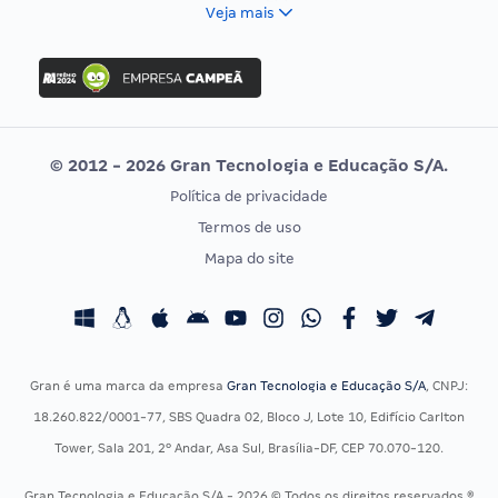
FCC
Veja mais
Concurso Nacional Unificado
FGV
Concurso Ibama
Idecan
Concurso MPU
Selecon
Editais publicados
Uniase
© 2012 - 2026 Gran Tecnologia e Educação S/A.
Vunesp
Política de privacidade
CONCURSOS POR PROFISSÃO
EXAME DE ORDEM
Termos de uso
Concursos Administrativos
OAB
Mapa do site
Concursos Educação
Prova OAB
Concursos Fiscais
Calendário OAB
Concursos Jurídicos
Questões OAB
Concursos Militares
Recursos OAB
Gran é uma marca da empresa
Gran Tecnologia e Educação S/A
, CNPJ:
Concursos Policiais
Exame de Ordem
18.260.822/0001-77, SBS Quadra 02, Bloco J, Lote 10, Edifício Carlton
Concursos Saúde
Tower, Sala 201, 2º Andar, Asa Sul, Brasília-DF, CEP 70.070-120.
Concursos Tribunais
Gran Tecnologia e Educação S/A - 2026 © Todos os direitos reservados ®