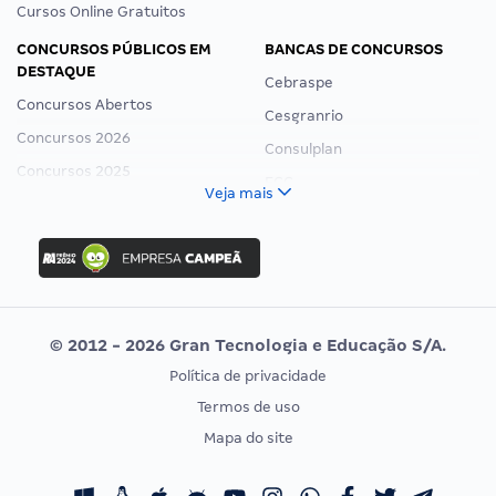
Cursos Online Gratuitos
CONCURSOS PÚBLICOS EM
BANCAS DE CONCURSOS
DESTAQUE
Cebraspe
Concursos Abertos
Cesgranrio
Concursos 2026
Consulplan
Concursos 2025
FCC
Veja mais
Concurso Nacional Unificado
FGV
Concurso Ibama
Idecan
Concurso MPU
Selecon
Editais publicados
Uniase
© 2012 - 2026 Gran Tecnologia e Educação S/A.
Vunesp
Política de privacidade
CONCURSOS POR PROFISSÃO
EXAME DE ORDEM
Termos de uso
Concursos Administrativos
OAB
Mapa do site
Concursos Educação
Prova OAB
Concursos Fiscais
Calendário OAB