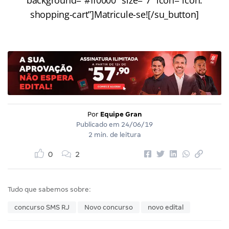
shopping-cart”]Matricule-se![/su_button]
Por
Equipe Gran
Publicado em
24/06/19
2 min. de leitura
0
2
Tudo que sabemos sobre:
concurso SMS RJ
Novo concurso
novo edital