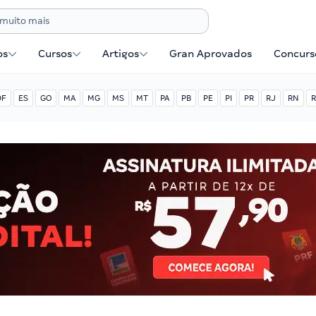
os
Cursos
Artigos
Gran Aprovados
Concurse
DF
ES
GO
MA
MG
MS
MT
PA
PB
PE
PI
PR
RJ
RN
R