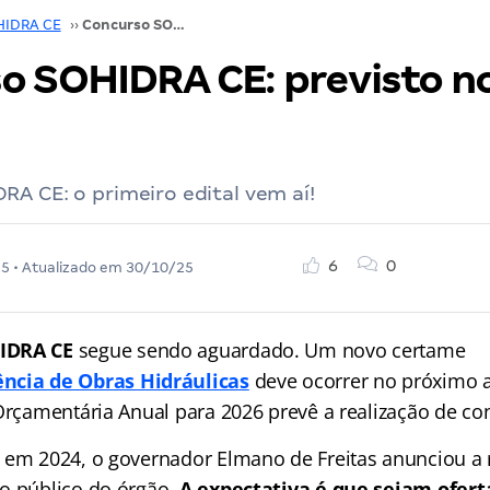
HIDRA CE
››
Concurso SOHIDRA CE: previsto no PLOA 2026!
o SOHIDRA CE: previsto n
A CE: o primeiro edital vem aí!
6
0
25
• Atualizado em
30/10/25
IDRA CE
segue sendo aguardado. Um novo certame
ncia de Obras Hidráulicas
deve ocorrer no próximo 
 Orçamentária Anual para 2026 prevê a realização de co
 em 2024, o governador Elmano de Freitas anunciou a 
o público do órgão.
A expectativa é que sejam ofert