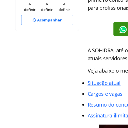
A
A
A
para profissionai
definir
definir
definir
Acompanhar
A SOHIDRA, até o
atuais servidore
Veja abaixo o me
Situação atual
Cargos e vagas
Resumo do conc
Assinatura ilimit