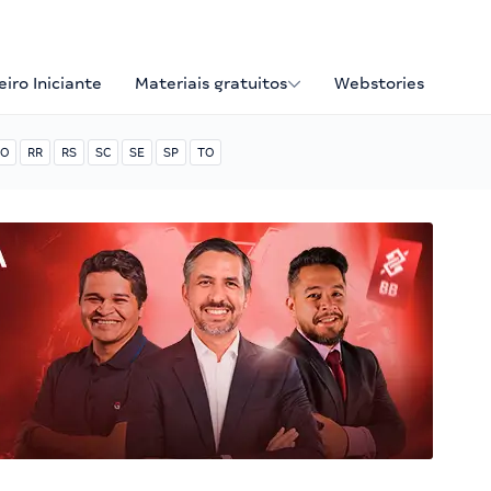
iro Iniciante
Materiais gratuitos
Webstories
O
RR
RS
SC
SE
SP
TO