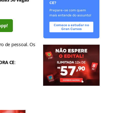
CE?
Prepare-se com quem
mais entende do assunto!
app!
Comece a estudar no
Gran Cursos
ro de pessoal. Os
DRA CE
: