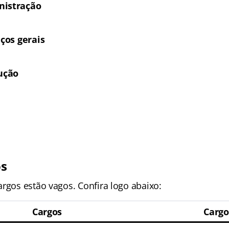
nistração
iços gerais
rução
os
rgos estão vagos. Confira logo abaixo:
Cargos
Cargo