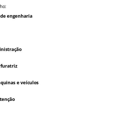
lho:
o de engenharia
inistração
furatriz
quinas e veículos
utenção