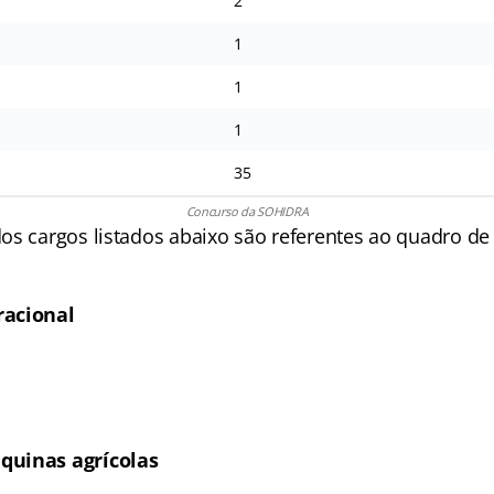
2
1
1
1
35
Concurso da SOHIDRA
os cargos listados abaixo são referentes ao quadro d
racional
quinas agrícolas