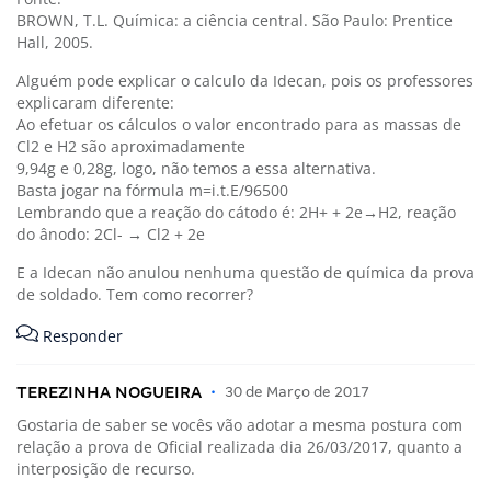
BROWN, T.L. Química: a ciência central. São Paulo: Prentice
Hall, 2005.
Alguém pode explicar o calculo da Idecan, pois os professores
explicaram diferente:
Ao efetuar os cálculos o valor encontrado para as massas de
Cl2 e H2 são aproximadamente
9,94g e 0,28g, logo, não temos a essa alternativa.
Basta jogar na fórmula m=i.t.E/96500
Lembrando que a reação do cátodo é: 2H+ + 2e→H2, reação
do ânodo: 2Cl- → Cl2 + 2e
E a Idecan não anulou nenhuma questão de química da prova
de soldado. Tem como recorrer?
Responder
TEREZINHA NOGUEIRA
•
30 de Março de 2017
Gostaria de saber se vocês vão adotar a mesma postura com
relação a prova de Oficial realizada dia 26/03/2017, quanto a
interposição de recurso.