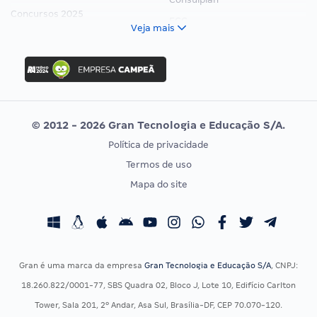
Concursos 2025
FCC
Veja mais
Concurso Nacional Unificado
FGV
Concurso Ibama
Idecan
Concurso MPU
Selecon
Editais publicados
Uniase
© 2012 - 2026 Gran Tecnologia e Educação S/A.
Vunesp
Política de privacidade
CONCURSOS POR PROFISSÃO
EXAME DE ORDEM
Termos de uso
Concursos Administrativos
OAB
Mapa do site
Concursos Educação
Prova OAB
Concursos Fiscais
Calendário OAB
Concursos Jurídicos
Questões OAB
Concursos Militares
Recursos OAB
Gran é uma marca da empresa
Gran Tecnologia e Educação S/A
, CNPJ:
Concursos Policiais
Exame de Ordem
18.260.822/0001-77, SBS Quadra 02, Bloco J, Lote 10, Edifício Carlton
Concursos Saúde
Tower, Sala 201, 2º Andar, Asa Sul, Brasília-DF, CEP 70.070-120.