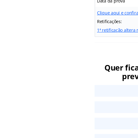
Data da prova
Clique aqui e confira
Retificações:
1ª retificação alter
Quer fic
prev