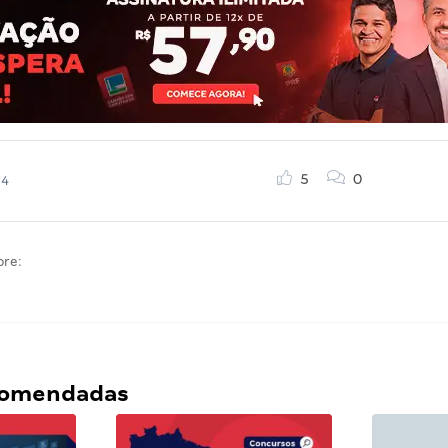
5
0
24
bre:
ecomendadas