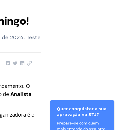
mingo!
 de 2024. Teste
ndamento. O
go de
Analista
Quer conquistar a sua
rganizadora é o
aprovação no STJ?
Prepare-se com quem
mais entende do assunto!