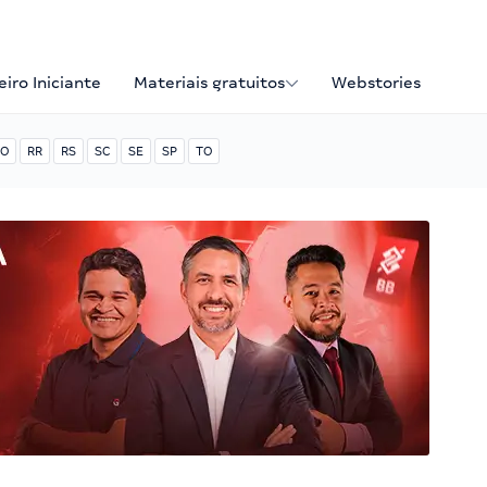
iro Iniciante
Materiais gratuitos
Webstories
O
RR
RS
SC
SE
SP
TO