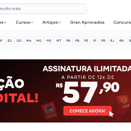
os
Cursos
Artigos
Gran Aprovados
Concurse
DF
ES
GO
MA
MG
MS
MT
PA
PB
PE
PI
PR
RJ
RN
R