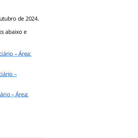
utubro de 2024.
ks abaixo e
iário – Área:
iário –
ário – Área: