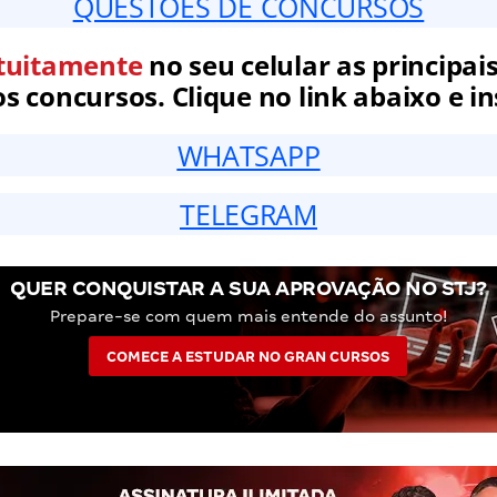
QUESTÕES DE CONCURSOS
tuitamente
no seu celular as principais
 concursos. Clique no link abaixo e in
WHATSAPP
TELEGRAM
QUER CONQUISTAR A SUA APROVAÇÃO NO STJ?
Prepare-se com quem mais entende do assunto!
COMECE A ESTUDAR NO GRAN CURSOS