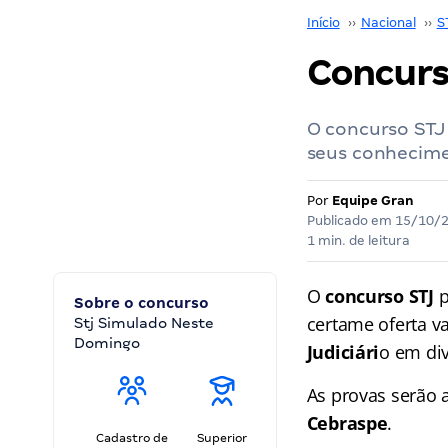
Início
››
Nacional
››
S
Concurs
O concurso STJ 
seus conhecime
Por
Equipe Gran
Publicado em
15/10/
1 min. de leitura
O
concurso STJ
p
Sobre o concurso
certame oferta v
Stj Simulado Neste
Domingo
Judiciári
o em div
As provas serão 
Cebraspe
.
Cadastro de
Superior