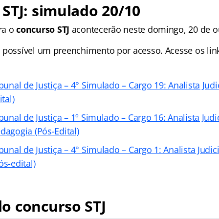
STJ: simulado 20/10
ra o
concurso STJ
acontecerão neste domingo, 20 de o
 possível um preenchimento por acesso. Acesse os lin
bunal de Justiça – 4° Simulado – Cargo 19: Analista Judic
tal)
bunal de Justiça – 1º Simulado – Cargo 16: Analista Judic
dagogia (Pós-Edital)
bunal de Justiça – 4° Simulado – Cargo 1: Analista Judici
ós-edital)
o concurso STJ