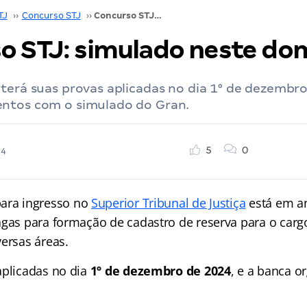
TJ
››
Concurso STJ
››
Concurso STJ: simulado neste domingo!
o STJ: simulado neste do
terá suas provas aplicadas no dia 1° de dezembro
ntos com o simulado do Gran.
5
0
24
ara ingresso no
Superior Tribunal de Justiça
está em a
agas para formação de cadastro de reserva para o car
ersas áreas.
aplicadas no dia
1º de dezembro de 2024
, e a banca o