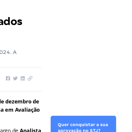
lados
024. A
de dezembro de
sa em Avaliação
Quer conquistar a sua
cargo de
Analista
aprovação no STJ?