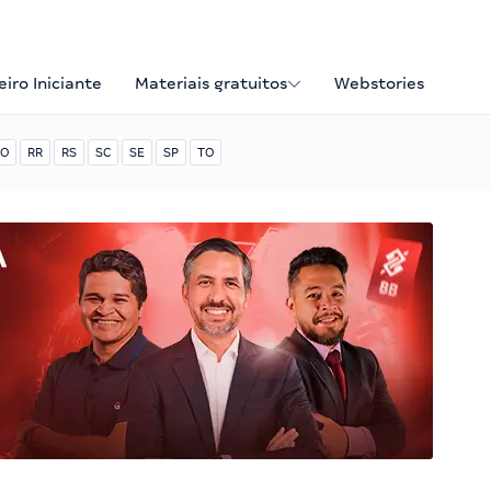
iro Iniciante
Materiais gratuitos
Webstories
O
RR
RS
SC
SE
SP
TO