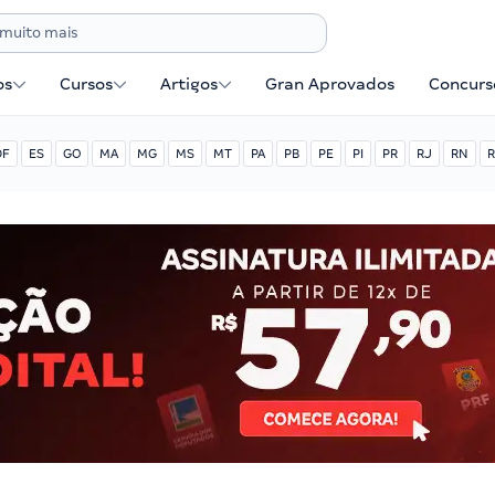
os
Cursos
Artigos
Gran Aprovados
Concurse
DF
ES
GO
MA
MG
MS
MT
PA
PB
PE
PI
PR
RJ
RN
R