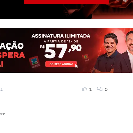
1
0
24
bre: