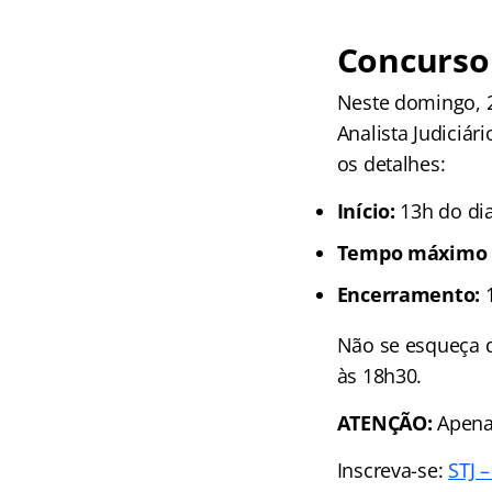
Concurso 
Neste domingo, 2
Analista Judiciár
os detalhes:
Início:
13h do di
Tempo máximo d
Encerramento:
1
Não se esqueça d
às 18h30.
ATENÇÃO:
Apenas
Inscreva-se:
STJ –