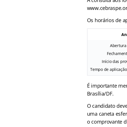
A consulta aos lo
www.cebraspe.or
Os horários de a
Ana
Abertura
Fechamento
Início das pr
Tempo de aplicação 
É importante men
Brasília/DF.
O candidato deve
uma caneta esfero
o comprovante de