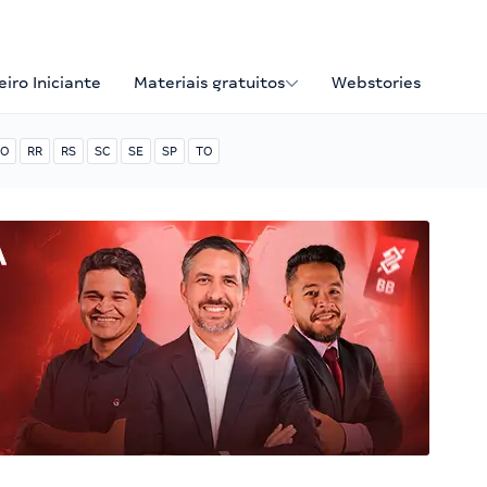
iro Iniciante
Materiais gratuitos
Webstories
O
RR
RS
SC
SE
SP
TO