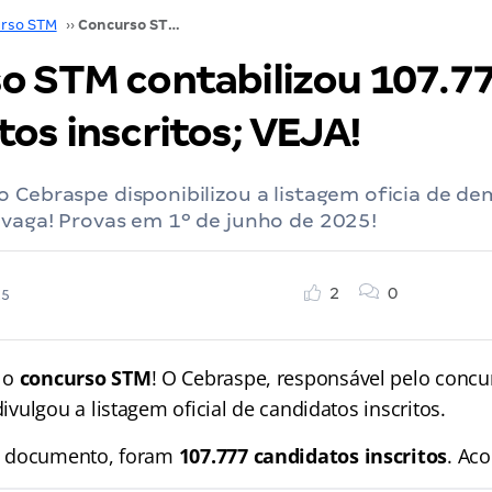
rso STM
››
Concurso STM contabilizou 107.777 candidatos inscritos; VEJA!
o STM contabilizou 107.7
os inscritos; VEJA!
o Cebraspe disponibilizou a listagem oficia de d
 vaga! Provas em 1º de junho de 2025!
2
0
25
 o
concurso STM
! O Cebraspe, responsável pelo conc
divulgou a listagem oficial de candidatos inscritos.
o documento, foram
107.777 candidatos inscritos
. Ac