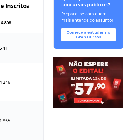
de Inscritos
concursos públicos?
Prepare-se com quem
mais entende do assunto!
16.808
Comece a estudar no
Gran Cursos
5.411
4.246
1.865