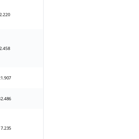
2.220
2.458
21.907
32.486
17.235