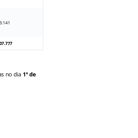
3.141
07.777
as no dia
1º de