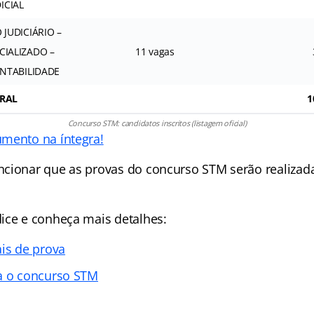
ICIAL
 JUDICIÁRIO –
CIALIZADO –
11 vagas
ONTABILIDADE
ERAL
1
Concurso STM: candidatos inscritos (listagem oficial)
mento na íntegra!
cionar que as provas do concurso STM serão realizad
ice e conheça mais detalhes:
ais de prova
a o concurso STM