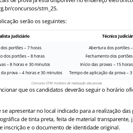
cais de prova já está disponível no endereço eletrônic
g.br/concursos/stm_25.
plicação serão os seguintes:
lista Judiciário
Técnico Judiciár
 dos portões – 7 horas
Abertura dos portões –
 dos portões – 8 horas
Fechamento dos portões 
ovas – 8 horas e 30 minutos
Início das provas – 15 hora
da prova – 4 horas e 30 minutos
Tempo de aplicação da prova – 3
Concurso STM: horários de realização das provas
cionar que os candidatos deverão seguir o horário ofic
 se apresentar no local indicado para a realização das
gráfica de tinta preta, feita de material transparente
 inscrição e o documento de identidade original.