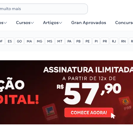
os
Cursos
Artigos
Gran Aprovados
Concurse
DF
ES
GO
MA
MG
MS
MT
PA
PB
PE
PI
PR
RJ
RN
R