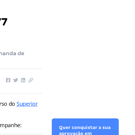
77
emanda de
urso do
Superior
ompanhe:
Quer conquistar a sua
aprovação em