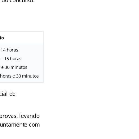
o do concurso:
io
 14 horas
– 15 horas
s e 30 minutos
 horas e 30 minutos
ial de
 provas, levando
, juntamente com