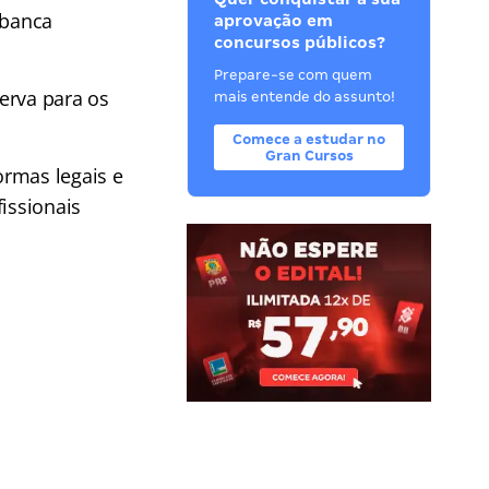
 banca
aprovação em
concursos públicos?
Prepare-se com quem
erva para os
mais entende do assunto!
Comece a estudar no
Gran Cursos
ormas legais e
issionais