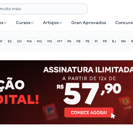
os
Cursos
Artigos
Gran Aprovados
Concurse
DF
ES
GO
MA
MG
MS
MT
PA
PB
PE
PI
PR
RJ
RN
R