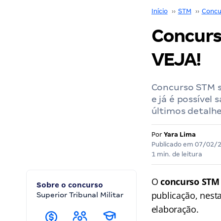
Início
››
STM
››
Concu
Concurs
VEJA!
Concurso STM s
e já é possível
últimos detalhe
Por
Yara Lima
Publicado em
07/02/
1 min. de leitura
O
concurso STM
Sobre o concurso
publicação, nesta
Superior Tribunal Militar
elaboração.