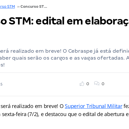
rso STM
››
Concurso STM: edital em elaboração; VEJA!
o STM: edital em elaboraç
erá realizado em breve! O Cebraspe já está defi
 saber quais serão os cargos e as vagas ofertadas
s!
0
0
25
será realizado em breve! O
Superior Tribunal Militar
fe
 sexta-feira (7/2), e destacou que o edital de abertura 