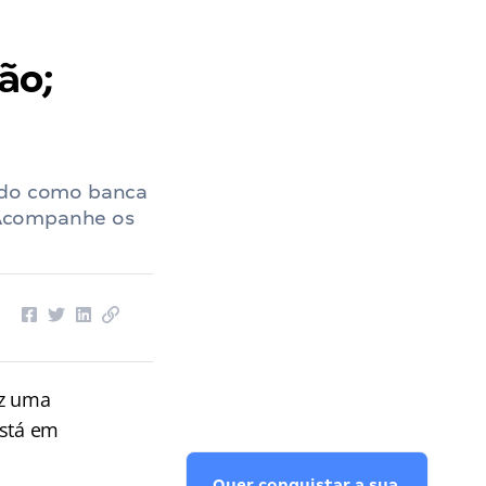
ão;
nido como banca
. Acompanhe os
z uma
está em
Quer conquistar a sua