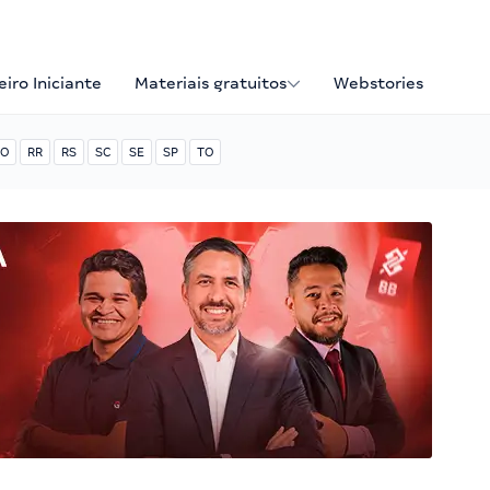
iro Iniciante
Materiais gratuitos
Webstories
O
RR
RS
SC
SE
SP
TO