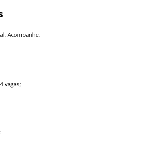
s
tal. Acompanhe:
4 vagas;
;