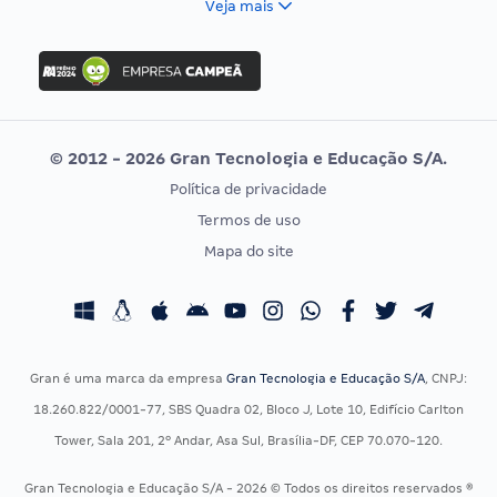
Veja mais
Concurso Nacional Unificado
FGV
Concurso Ibama
Idecan
Concurso MPU
Selecon
Editais publicados
Uniase
© 2012 - 2026 Gran Tecnologia e Educação S/A.
Vunesp
Política de privacidade
CONCURSOS POR PROFISSÃO
EXAME DE ORDEM
Termos de uso
Concursos Administrativos
OAB
Mapa do site
Concursos Educação
Prova OAB
Concursos Fiscais
Calendário OAB
Concursos Jurídicos
Questões OAB
Concursos Militares
Recursos OAB
Gran é uma marca da empresa
Gran Tecnologia e Educação S/A
, CNPJ:
Concursos Policiais
Exame de Ordem
18.260.822/0001-77, SBS Quadra 02, Bloco J, Lote 10, Edifício Carlton
Concursos Saúde
Tower, Sala 201, 2º Andar, Asa Sul, Brasília-DF, CEP 70.070-120.
Concursos Tribunais
Gran Tecnologia e Educação S/A - 2026 © Todos os direitos reservados ®