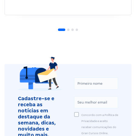
Cadastre-se e
receba as
notícias em
Concordo com a Política de
destaque da
Privacidade e aceito
semana, dicas,
receber comunicações do
novidades e
Gran Cursos Online.
muito mais.