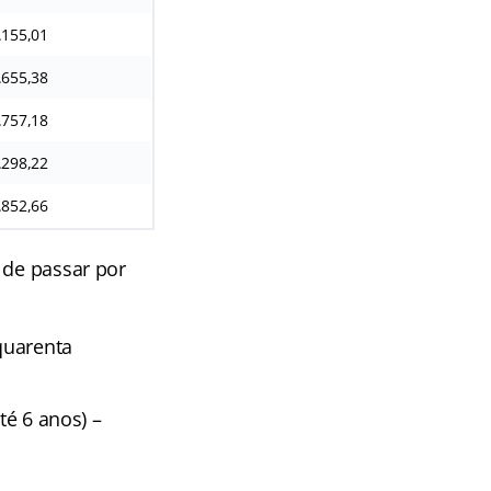
.155,01
.655,38
.757,18
.298,22
.852,66
 de passar por
 quarenta
té 6 anos) –