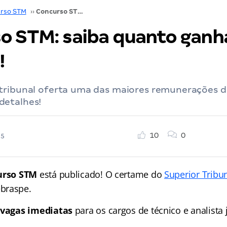
rso STM
››
Concurso STM: saiba quanto ganha um Analista!
o STM: saiba quanto gan
!
tribunal oferta uma das maiores remunerações da
detalhes!
10
0
25
urso STM
está publicado! O certame do
Superior Tribun
braspe.
 vagas imediatas
para os cargos de técnico e analista j