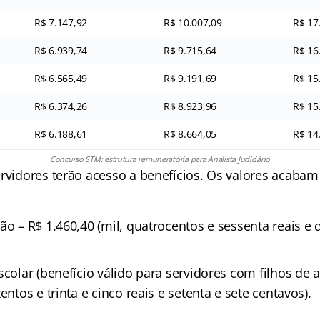
R$ 7.147,92
R$ 10.007,09
R$ 17
R$ 6.939,74
R$ 9.715,64
R$ 16
R$ 6.565,49
R$ 9.191,69
R$ 15
R$ 6.374,26
R$ 8.923,96
R$ 15
R$ 6.188,61
R$ 8.664,05
R$ 14
Concurso STM: estrutura remuneratória para Analista Judiciário
ervidores terão acesso a benefícios. Os valores acabam
ão – R$ 1.460,40 (mil, quatrocentos e sessenta reais e
scolar (benefício válido para servidores com filhos de a
entos e trinta e cinco reais e setenta e sete centavos).