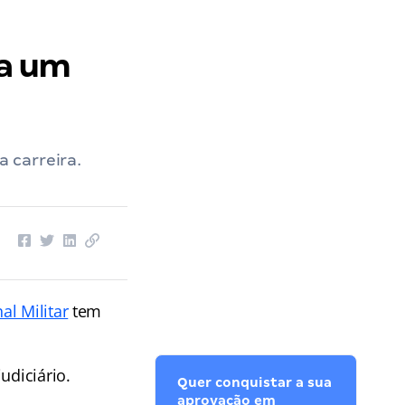
ha um
 carreira.
al Militar
tem
udiciário.
Quer conquistar a sua
aprovação em