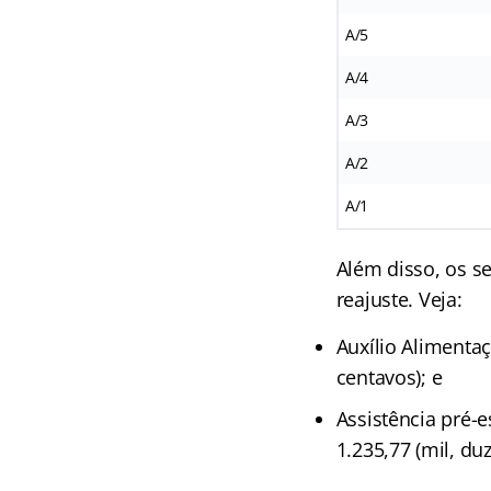
A/5
A/4
A/3
A/2
A/1
Além disso, os s
reajuste. Veja:
Auxílio Alimentaç
centavos); e
Assistência pré-e
1.235,77 (mil, duz