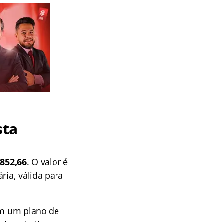
sta
.852,66
. O valor é
ria, válida para
tem um plano de