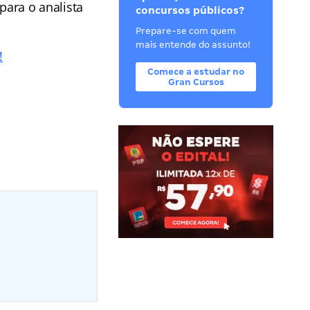
ara o analista
concursos públicos?
Prepare-se com quem
mais entende do assunto!
!
Comece a estudar no
Gran Cursos