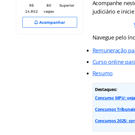
Acompanhe neste
R$
80
Superior
judiciário e inici
14.852
vagas
Acompanhar
Navegue pelo índi
Remuneração para
Curso online par
Resumo
Destaques:
Concurso MPU: veja 
Concursos Tribunai
Concursos 2025: conf