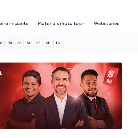
iro Iniciante
Materiais gratuitos
Webstories
O
RR
RS
SC
SE
SP
TO