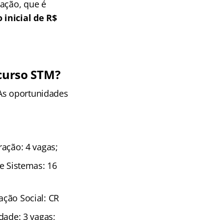
tação, que é
 inicial de R$
ncurso STM?
 As oportunidades
ração: 4 vagas;
de Sistemas: 16
ação Social: CR
idade: 3 vagas;