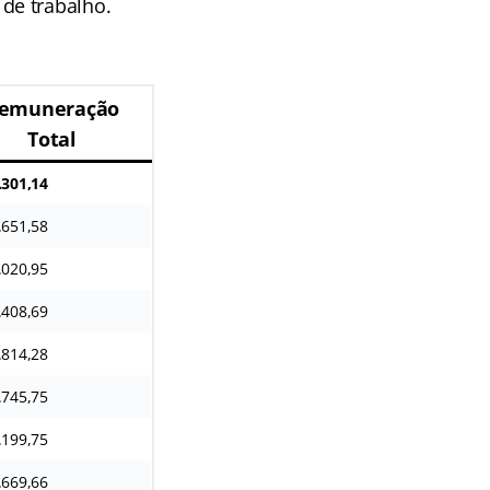
de trabalho.
emuneração
Total
.301,14
.651,58
.020,95
.408,69
.814,28
.745,75
.199,75
.669,66