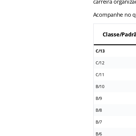
carreira organiz
Acompanhe no qua
Classe/Padr
C/13
C/12
C/11
B/10
B/9
B/8
B/7
B/6