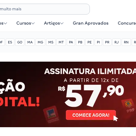
os
Cursos
Artigos
Gran Aprovados
Concurse
DF
ES
GO
MA
MG
MS
MT
PA
PB
PE
PI
PR
RJ
RN
R