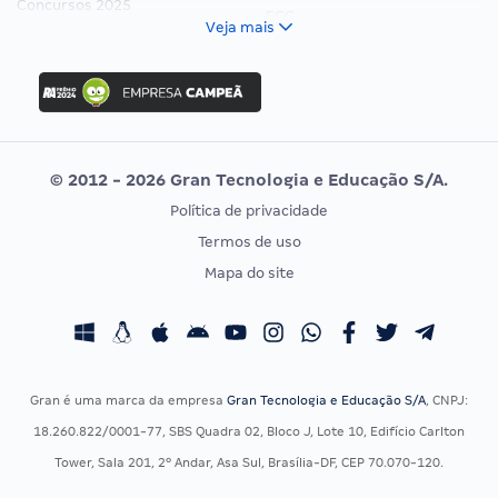
Concursos 2025
FCC
Veja mais
Concurso Nacional Unificado
FGV
Concurso Ibama
Idecan
Concurso MPU
Selecon
Editais publicados
Uniase
© 2012 - 2026 Gran Tecnologia e Educação S/A.
Vunesp
Política de privacidade
CONCURSOS POR PROFISSÃO
EXAME DE ORDEM
Termos de uso
Concursos Administrativos
OAB
Mapa do site
Concursos Educação
Prova OAB
Concursos Fiscais
Calendário OAB
Concursos Jurídicos
Questões OAB
Concursos Militares
Recursos OAB
Gran é uma marca da empresa
Gran Tecnologia e Educação S/A
, CNPJ:
Concursos Policiais
Exame de Ordem
18.260.822/0001-77, SBS Quadra 02, Bloco J, Lote 10, Edifício Carlton
Concursos Saúde
Tower, Sala 201, 2º Andar, Asa Sul, Brasília-DF, CEP 70.070-120.
Concursos Tribunais