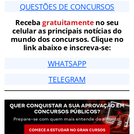
QUESTÕES DE CONCURSOS
Receba
gratuitamente
no seu
celular as principais notícias do
mundo dos concursos. Clique no
link abaixo e inscreva-se:
WHATSAPP
TELEGRAM
QUER CONQUISTAR A SUA APROVAÇÃO EM
CONCURSOS PÚBLICOS?
Prepare-se com quem mais entende do assunto!
COMECE A ESTUDAR NO GRAN CURSOS