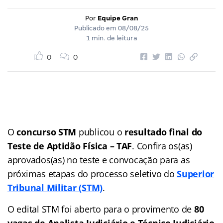
Por
Equipe Gran
Publicado em
08/08/25
1 min. de leitura
0
0
O
concurso STM
publicou o
resultado final
do
Teste de Aptidão Física – TAF
. Confira os(as)
aprovados(as) no teste e convocação para as
próximas etapas do processo seletivo do
Superior
Tribunal Militar (STM)
.
O edital STM foi aberto para o provimento de
80
vagas de Analista Judiciário e Técnico Judiciário