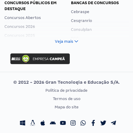
CONCURSOS PÚBLICOS EM
BANCAS DE CONCURSOS
DESTAQUE
Cebraspe
Concursos Abertos
Cesgranrio
Concursos 2026
Consulplan
Concursos 2025
FCC
Veja mais
Concurso Nacional Unificado
FGV
Concurso Ibama
Idecan
Concurso MPU
Selecon
Editais publicados
Uniase
© 2012 - 2026 Gran Tecnologia e Educação S/A.
Vunesp
Política de privacidade
CONCURSOS POR PROFISSÃO
EXAME DE ORDEM
Termos de uso
Concursos Administrativos
OAB
Mapa do site
Concursos Educação
Prova OAB
Concursos Fiscais
Calendário OAB
Concursos Jurídicos
Questões OAB