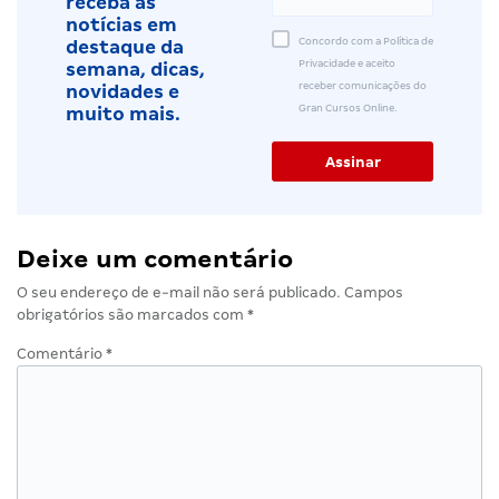
receba as
notícias em
Concordo com a Política de
destaque da
Privacidade e aceito
semana, dicas,
receber comunicações do
novidades e
Gran Cursos Online.
muito mais.
Deixe um comentário
O seu endereço de e-mail não será publicado.
Campos
obrigatórios são marcados com
*
Comentário
*