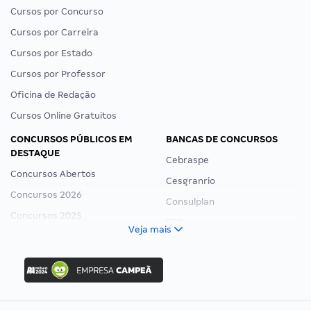
Cursos por Concurso
Cursos por Carreira
Cursos por Estado
Cursos por Professor
Oficina de Redação
Cursos Online Gratuitos
CONCURSOS PÚBLICOS EM
BANCAS DE CONCURSOS
DESTAQUE
Cebraspe
Concursos Abertos
Cesgranrio
Concursos 2026
Consulplan
Concursos 2025
FCC
Veja mais
Concurso Nacional Unificado
FGV
Concurso Ibama
Idecan
Concurso MPU
Selecon
Editais publicados
Uniase