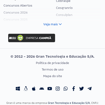
Cebraspe
Concursos Abertos
Cesgranrio
Concursos 2026
Consulplan
Concursos 2025
FCC
Veja mais
Concurso Nacional Unificado
FGV
Concurso Ibama
Idecan
Concurso MPU
Selecon
Editais publicados
Uniase
© 2012 - 2026 Gran Tecnologia e Educação S/A.
Vunesp
Política de privacidade
CONCURSOS POR PROFISSÃO
EXAME DE ORDEM
Termos de uso
Concursos Administrativos
OAB
Mapa do site
Concursos Educação
Prova OAB
Concursos Fiscais
Calendário OAB
Concursos Jurídicos
Questões OAB
Concursos Militares
Recursos OAB
Gran é uma marca da empresa
Gran Tecnologia e Educação S/A
, CNPJ: