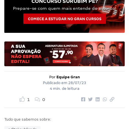
CONCURSO SURUBIM PE?
Prepare-se com quem mais entende do assunto!
COMECE A ESTUDAR NO GRAN CURSOS
Por
Equipe Gran
Publicado em
28/07/23
4 min. de leitura
1
0
Tudo que sabemos sobre: