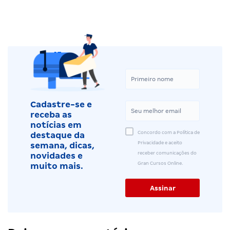
Cadastre-se e
receba as
notícias em
Concordo com a Política de
destaque da
Privacidade e aceito
semana, dicas,
receber comunicações do
novidades e
Gran Cursos Online.
muito mais.