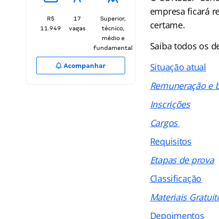
empresa ficará re
R$
17
Superior,
certame.
11.949
vagas
técnico,
médio e
Saiba todos os d
fundamental
Situação atual
Acompanhar
Remuneração e b
Inscrições
Cargos
Requisitos
Etapas de prova
Classificação
Materiais Gratuit
Depoimentos