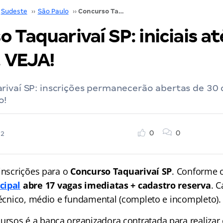
Sudeste
››
São Paulo
››
Concurso Taquarivaí SP: iniciais até R$ 11,9 mil. VEJA!
 Taquarivaí SP: iniciais at
. VEJA!
rivaí SP: inscrições permanecerão abertas de 30
o!
0
0
22
inscrições para o
Concurso Taquarivaí SP
. Conforme o
cipal
abre 17 vagas imediatas + cadastro reserva
. 
 técnico, médio e fundamental (completo e incompleto).
sos é a banca organizadora contratada para realizar 