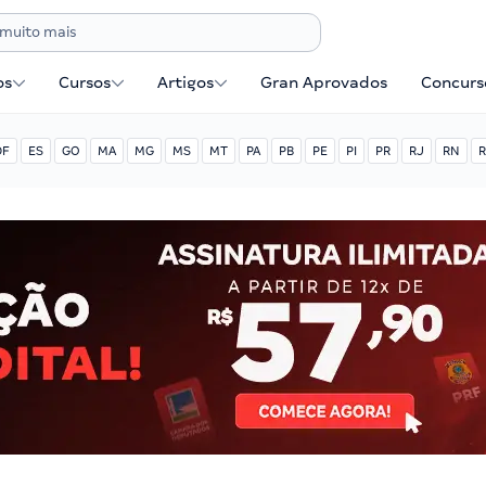
os
Cursos
Artigos
Gran Aprovados
Concurse
DF
ES
GO
MA
MG
MS
MT
PA
PB
PE
PI
PR
RJ
RN
R