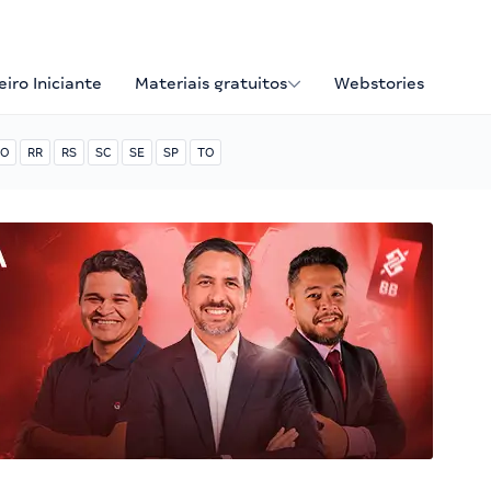
iro Iniciante
Materiais gratuitos
Webstories
O
RR
RS
SC
SE
SP
TO