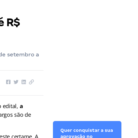
é R$
 de setembro a
 edital,
a
Cargos são de
Quer conquistar a sua
este certame. A
aprovação no