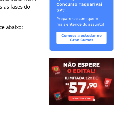
Concurso Taquarivaí
s as fases do
SP?
Prepare-se com quem
mais entende do assunto!
ce abaixo:
Comece a estudar no
Gran Cursos