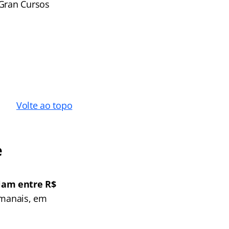
 Gran Cursos
Volte ao topo
e
riam entre R$
emanais, em