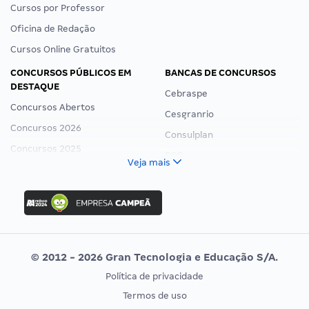
Cursos por Professor
Oficina de Redação
Cursos Online Gratuitos
CONCURSOS PÚBLICOS EM
BANCAS DE CONCURSOS
DESTAQUE
Cebraspe
Concursos Abertos
Cesgranrio
Concursos 2026
Consulplan
Concursos 2025
FCC
Veja mais
Concurso Nacional Unificado
FGV
Concurso Ibama
Idecan
Concurso MPU
Selecon
Editais publicados
Uniase
© 2012 - 2026 Gran Tecnologia e Educação S/A.
Vunesp
Política de privacidade
CONCURSOS POR PROFISSÃO
EXAME DE ORDEM
Termos de uso
Concursos Administrativos
OAB