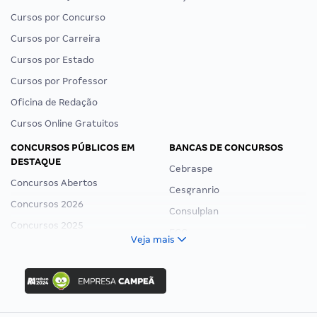
Cursos por Concurso
Cursos por Carreira
Cursos por Estado
Cursos por Professor
Oficina de Redação
Cursos Online Gratuitos
CONCURSOS PÚBLICOS EM
BANCAS DE CONCURSOS
DESTAQUE
Cebraspe
Concursos Abertos
Cesgranrio
Concursos 2026
Consulplan
Concursos 2025
FCC
Veja mais
Concurso Nacional Unificado
FGV
Concurso Ibama
Idecan
Concurso MPU
Selecon
Editais publicados