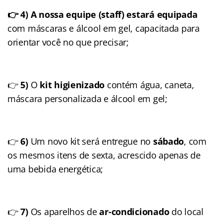
👉 4) A nossa equipe (staff) estará equipada
com máscaras e álcool em gel, capacitada para
orientar você no que precisar;
👉
5)
O
kit higienizado
contém água, caneta,
máscara personalizada e álcool em gel;
👉
6)
Um novo kit será entregue no
sábado
, com
os mesmos itens de sexta, acrescido apenas de
uma bebida energética;
👉
7)
Os aparelhos de
ar-condicionado
do local