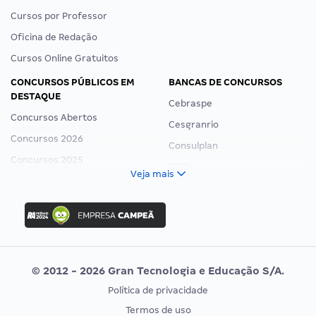
Cursos por Professor
Oficina de Redação
Cursos Online Gratuitos
CONCURSOS PÚBLICOS EM
BANCAS DE CONCURSOS
DESTAQUE
Cebraspe
Concursos Abertos
Cesgranrio
Concursos 2026
Consulplan
Concursos 2025
FCC
Veja mais
Concurso Nacional Unificado
FGV
Concurso Ibama
Idecan
Concurso MPU
Selecon
Editais publicados
Uniase
© 2012 - 2026 Gran Tecnologia e Educação S/A.
Vunesp
Política de privacidade
CONCURSOS POR PROFISSÃO
EXAME DE ORDEM
Termos de uso