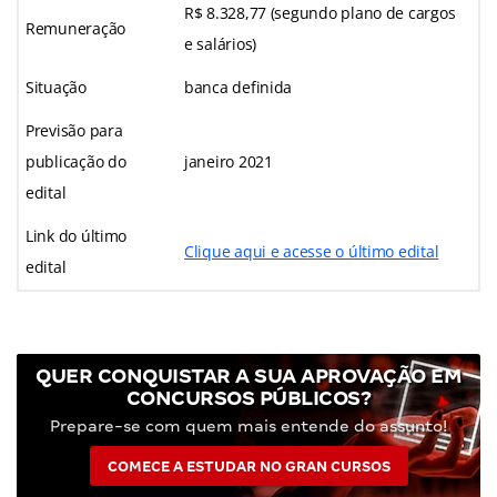
R$ 8.328,77 (segundo plano de cargos
Remuneração
e salários)
Situação
banca definida
Previsão para
publicação do
janeiro 2021
edital
Link do último
Clique aqui e acesse o último edital
edital
QUER CONQUISTAR A SUA APROVAÇÃO EM
CONCURSOS PÚBLICOS?
Prepare-se com quem mais entende do assunto!
COMECE A ESTUDAR NO GRAN CURSOS