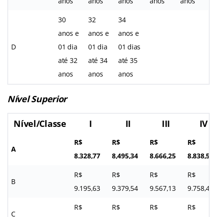
anos
anos
anos
anos
anos
30
32
34
anos e
anos e
anos e
D
01 dia
01 dia
01 dias
até 32
até 34
até 35
anos
anos
anos
Nível Superior
Nível/Classe
I
II
III
IV
R$
R$
R$
R$
A
8.328,77
8,495,34
8.666,25
8.838,55
R$
R$
R$
R$
B
9.195,63
9.379,54
9.567,13
9.758,48
R$
R$
R$
R$
C