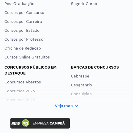
Pós-Graduação
Sugerir Curso
Cursos por Concurso
Cursos por Carreira
Cursos por Estado
Cursos por Professor
Oficina de Redação
Cursos Online Gratuitos
CONCURSOS PÚBLICOS EM
BANCAS DE CONCURSOS
DESTAQUE
Cebraspe
Concursos Abertos
Cesgranrio
Concursos 2026
Consulplan
Concursos 2025
FCC
Veja mais
Concurso Nacional Unificado
FGV
Concurso Ibama
Idecan
Concurso MPU
Selecon