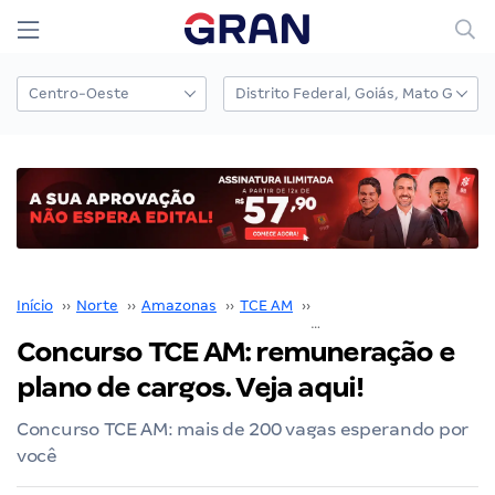
Início
››
Norte
››
Amazonas
››
TCE AM
››
Concurso TCE AM
››
Concurso TCE AM: remuneração e
plano de cargos. Veja aqui!
Concurso TCE AM: mais de 200 vagas esperando por
você