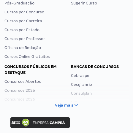
Pós-Graduação
Sugerir Curso
Cursos por Concurso
Cursos por Carreira
Cursos por Estado
Cursos por Professor
Oficina de Redação
Cursos Online Gratuitos
CONCURSOS PÚBLICOS EM
BANCAS DE CONCURSOS
DESTAQUE
Cebraspe
Concursos Abertos
Cesgranrio
Concursos 2026
Consulplan
Concursos 2025
FCC
Veja mais
Concurso Nacional Unificado
FGV
Concurso Ibama
Idecan
Concurso MPU
Selecon