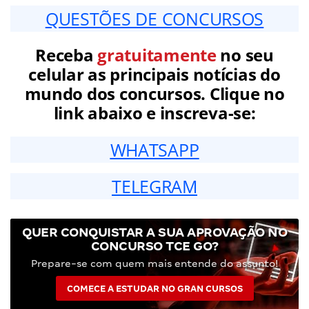
QUESTÕES DE CONCURSOS
Receba
gratuitamente
no seu
celular as principais notícias do
mundo dos concursos. Clique no
link abaixo e inscreva-se:
WHATSAPP
TELEGRAM
QUER CONQUISTAR A SUA APROVAÇÃO NO
CONCURSO TCE GO?
Prepare-se com quem mais entende do assunto!
COMECE A ESTUDAR NO GRAN CURSOS