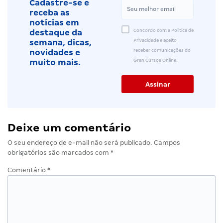
Cadastre-se e
receba as
notícias em
Concordo com a Política de
destaque da
Privacidade e aceito
semana, dicas,
receber comunicações do
novidades e
Gran Cursos Online.
muito mais.
Deixe um comentário
O seu endereço de e-mail não será publicado.
Campos
obrigatórios são marcados com
*
Comentário
*