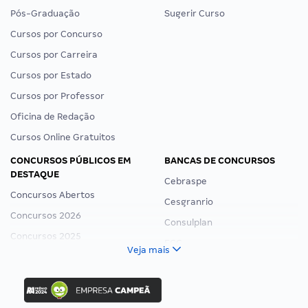
Pós-Graduação
Sugerir Curso
Cursos por Concurso
Cursos por Carreira
Cursos por Estado
Cursos por Professor
Oficina de Redação
Cursos Online Gratuitos
CONCURSOS PÚBLICOS EM
BANCAS DE CONCURSOS
DESTAQUE
Cebraspe
Concursos Abertos
Cesgranrio
Concursos 2026
Consulplan
Concursos 2025
FCC
Veja mais
Concurso Nacional Unificado
FGV
Concurso Ibama
Idecan
Concurso MPU
Selecon