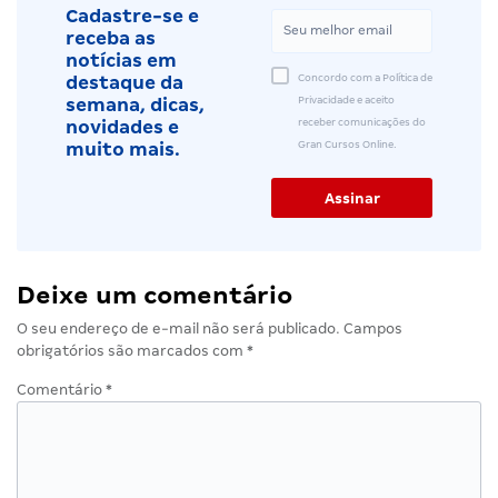
Cadastre-se e
receba as
notícias em
Concordo com a Política de
destaque da
Privacidade e aceito
semana, dicas,
receber comunicações do
novidades e
Gran Cursos Online.
muito mais.
Deixe um comentário
O seu endereço de e-mail não será publicado.
Campos
obrigatórios são marcados com
*
Comentário
*