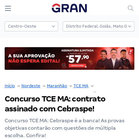
Início
››
Nordeste
››
Maranhão
››
TCE MA
››
Concurso TCE MA
››
Concurso TCE MA: contrato
assinado com Cebraspe!
Concurso TCE MA: Cebraspe é a banca! As provas
objetivas contarão com questões de múltipla
escolha. Confira!