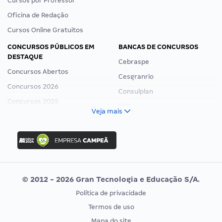
Cursos por Professor
Oficina de Redação
Cursos Online Gratuitos
CONCURSOS PÚBLICOS EM
BANCAS DE CONCURSOS
DESTAQUE
Cebraspe
Concursos Abertos
Cesgranrio
Concursos 2026
Consulplan
Concursos 2025
FCC
Veja mais
Concurso Nacional Unificado
FGV
Concurso Ibama
Idecan
Concurso MPU
Selecon
Editais publicados
Uniase
© 2012 - 2026 Gran Tecnologia e Educação S/A.
Vunesp
Política de privacidade
CONCURSOS POR PROFISSÃO
EXAME DE ORDEM
Termos de uso
Concursos Administrativos
OAB
Mapa do site