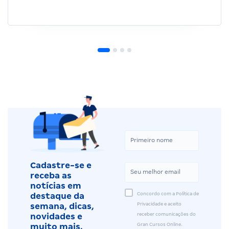
Cadastre-se e
receba as
notícias em
Concordo com a Política de
destaque da
Privacidade e aceito
semana, dicas,
receber comunicações do
novidades e
Gran Cursos Online.
muito mais.