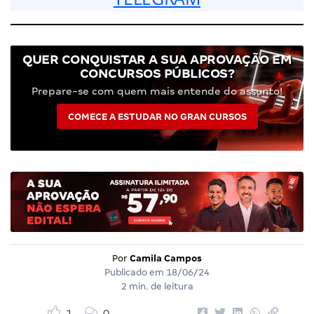
QUER CONQUISTAR A SUA APROVAÇÃO EM
CONCURSOS PÚBLICOS?
Prepare-se com quem mais entende do assunto!
COMECE A ESTUDAR NO GRAN CURSOS
Por
Camila Campos
Publicado em
18/06/24
2 min. de leitura
1
0