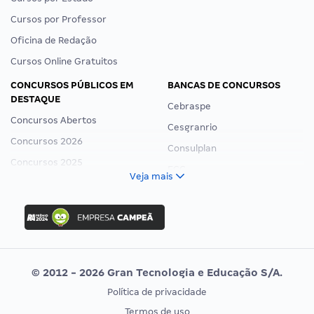
Cursos por Professor
Oficina de Redação
Cursos Online Gratuitos
CONCURSOS PÚBLICOS EM
BANCAS DE CONCURSOS
DESTAQUE
Cebraspe
Concursos Abertos
Cesgranrio
Concursos 2026
Consulplan
Concursos 2025
FCC
Veja mais
Concurso Nacional Unificado
FGV
Concurso Ibama
Idecan
Concurso MPU
Selecon
Editais publicados
Uniase
© 2012 - 2026 Gran Tecnologia e Educação S/A.
Vunesp
Política de privacidade
CONCURSOS POR PROFISSÃO
EXAME DE ORDEM
Termos de uso