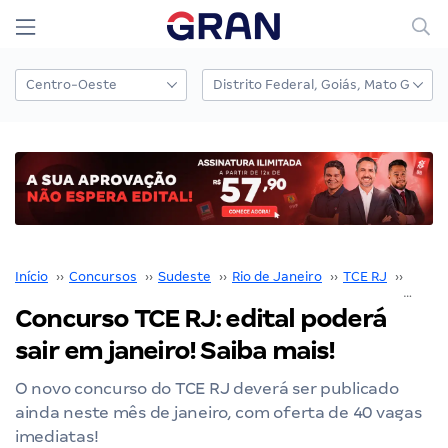
Início
››
Concursos
››
Sudeste
››
Rio de Janeiro
››
TCE RJ
››
Concu
Concurso TCE RJ: edital poderá
sair em janeiro! Saiba mais!
O novo concurso do TCE RJ deverá ser publicado
ainda neste mês de janeiro, com oferta de 40 vagas
imediatas!