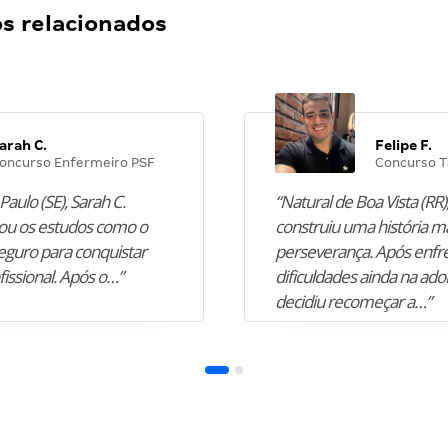
 relacionados
arah C.
Felipe F.
oncurso Enfermeiro PSF
Concurso T
Paulo (SE), Sarah C.
“Natural de Boa Vista (RR),
u os estudos como o
construiu uma história m
guro para conquistar
perseverança. Após enfr
fissional. Após o…”
dificuldades ainda na ado
decidiu recomeçar a…”