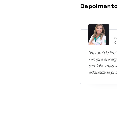
Depoimentos
S
C
“Natural de Frei 
sempre enxergo
caminho mais se
estabilidade pro