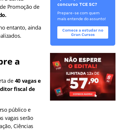
concurso TCE SC?
e de Promoção de
Prepare-se com quem
do.
mais entende do assunto!
 no entanto, ainda
Comece a estudar no
alizados.
Gran Cursos
bre a
erta de
40 vagas e
ditor fiscal de
rso público e
As vagas serão
ação, Ciências