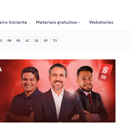
iro Iniciante
Materiais gratuitos
Webstories
O
RR
RS
SC
SE
SP
TO