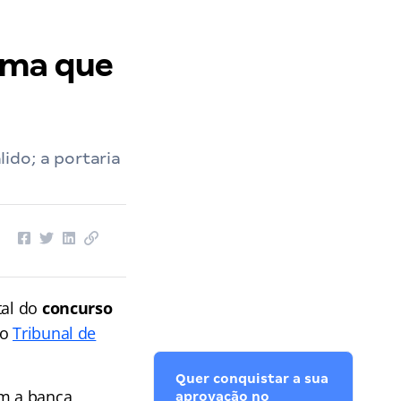
rma que
ido; a portaria
tal do
concurso
do
Tribunal de
Quer conquistar a sua
m a banca
aprovação no