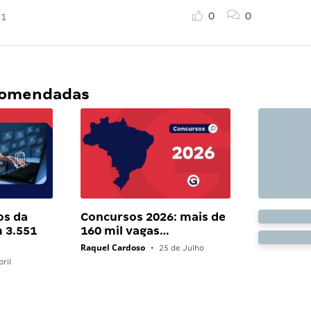
0
0
21
ecomendadas
os da
Concursos 2026: mais de
 3.551
160 mil vagas…
Raquel Cardoso
•
25 de Julho
ril