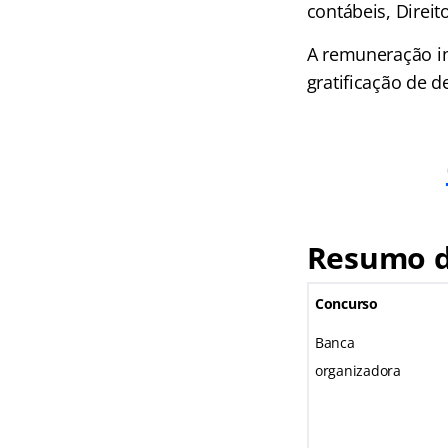
contábeis, Direit
A remuneração ini
gratificação de 
Resumo d
Concurso
Banca
organizadora