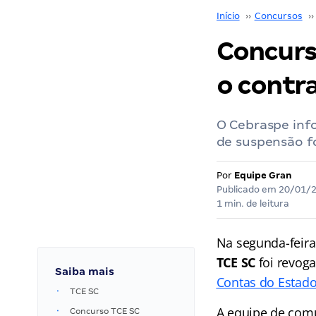
Início
››
Concursos
››
Concurs
o contr
O Cebraspe info
de suspensão f
Por
Equipe Gran
Publicado em
20/01/
1 min. de leitura
Na segunda-feira 
TCE SC
foi revoga
Saiba mais
Contas do Estado
TCE SC
A equipe de com
Concurso TCE SC