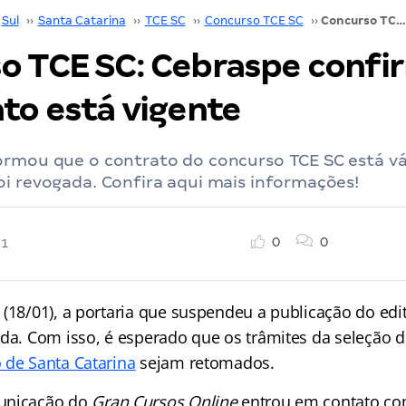
Sul
››
Santa Catarina
››
TCE SC
››
Concurso TCE SC
››
Concurso TCE SC: Cebraspe confirma que o contrato está vigente
o TCE SC: Cebraspe confi
ato está vigente
rmou que o contrato do concurso TCE SC está vál
oi revogada. Confira aqui mais informações!
0
0
21
(18/01), a portaria que suspendeu a publicação do edi
da. Com isso, é esperado que os trâmites da seleção 
 de Santa Catarina
sejam retomados.
unicação do
Gran Cursos Online
entrou em contato co