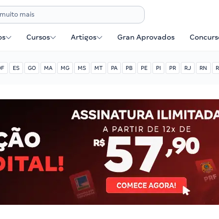
os
Cursos
Artigos
Gran Aprovados
Concurse
DF
ES
GO
MA
MG
MS
MT
PA
PB
PE
PI
PR
RJ
RN
R