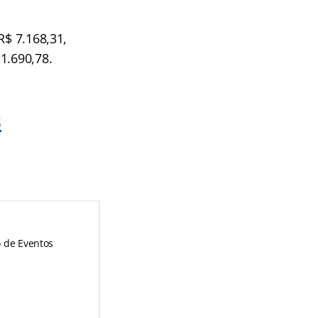
R$ 7.168,31,
1.690,78.
s
o de Eventos