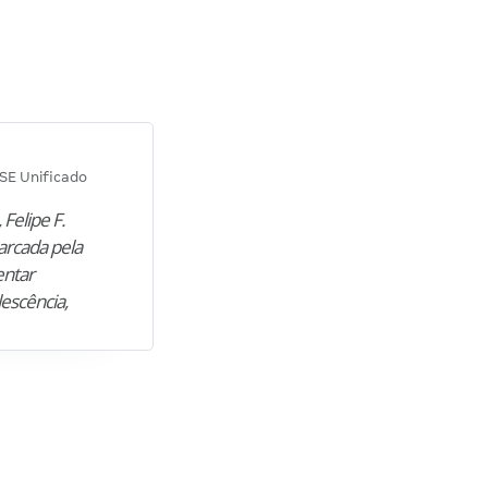
Diana M.
SE Unificado
Concurso SEPLAG CE
 Felipe F.
“Natural de Juazeiro do Norte (CE),
arcada pela
M. encontrou nos estudos o cami
entar
para construir uma nova fase da vi
lescência,
profissional. Após…”