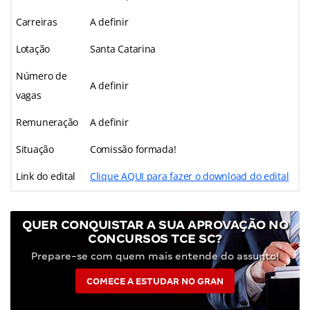
Carreiras
A definir
Lotação
Santa Catarina
Número de
A definir
vagas
Remuneração
A definir
Situação
Comissão formada!
Link do edital
Clique AQUI para fazer o download do edital
QUER CONQUISTAR A SUA APROVAÇÃO NO
CONCURSOS TCE SC?
Prepare-se com quem mais entende do assunto!
COMECE A ESTUDAR NO GRAN