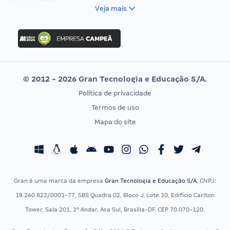
FCC
Veja mais
Concurso Nacional Unificado
FGV
Concurso Ibama
Idecan
Concurso MPU
Selecon
Editais publicados
Uniase
© 2012 - 2026 Gran Tecnologia e Educação S/A.
Vunesp
Política de privacidade
CONCURSOS POR PROFISSÃO
EXAME DE ORDEM
Termos de uso
Concursos Administrativos
OAB
Mapa do site
Concursos Educação
Prova OAB
Concursos Fiscais
Calendário OAB
Concursos Jurídicos
Questões OAB
Concursos Militares
Recursos OAB
Gran é uma marca da empresa
Gran Tecnologia e Educação S/A
, CNPJ:
Concursos Policiais
Exame de Ordem
18.260.822/0001-77, SBS Quadra 02, Bloco J, Lote 10, Edifício Carlton
Concursos Saúde
Tower, Sala 201, 2º Andar, Asa Sul, Brasília-DF, CEP 70.070-120.
Concursos Tribunais