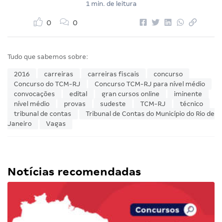
1 min. de leitura
0
0
Tudo que sabemos sobre:
2016
carreiras
carreiras fiscais
concurso
Concurso do TCM-RJ
Concurso TCM-RJ para nível médio
convocações
edital
gran cursos online
iminente
nível médio
provas
sudeste
TCM-RJ
técnico
tribunal de contas
Tribunal de Contas do Município do Rio de
Janeiro
Vagas
Notícias recomendadas