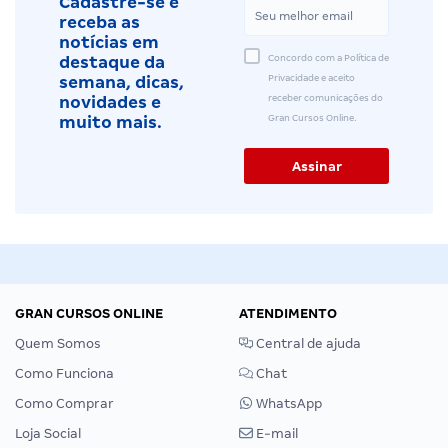
Cadastre-se e
receba as
notícias em
Concordo com a Política de
destaque da
Privacidade e aceito
semana, dicas,
receber comunicações do
novidades e
Gran Cursos Online.
muito mais.
GRAN CURSOS ONLINE
ATENDIMENTO
Quem Somos
Central de ajuda
Como Funciona
Chat
Como Comprar
WhatsApp
Loja Social
E-mail