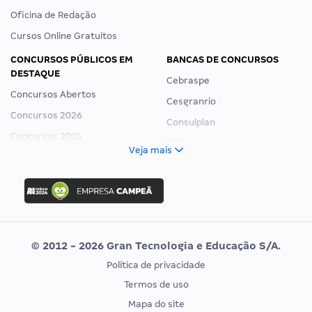
Oficina de Redação
Cursos Online Gratuitos
CONCURSOS PÚBLICOS EM
BANCAS DE CONCURSOS
DESTAQUE
Cebraspe
Concursos Abertos
Cesgranrio
Concursos 2026
Consulplan
Concursos 2025
FCC
Veja mais
Concurso Nacional Unificado
FGV
Concurso Ibama
Idecan
Concurso MPU
Selecon
Editais publicados
Uniase
© 2012 - 2026 Gran Tecnologia e Educação S/A.
Vunesp
Política de privacidade
CONCURSOS POR PROFISSÃO
EXAME DE ORDEM
Termos de uso
Concursos Administrativos
OAB
Mapa do site