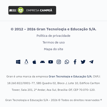
FGV
Concurso Ibama
Idecan
Concurso MPU
Selecon
Editais publicados
Uniase
© 2012 - 2026 Gran Tecnologia e Educação S/A.
Vunesp
Política de privacidade
CONCURSOS POR PROFISSÃO
EXAME DE ORDEM
Termos de uso
Concursos Administrativos
OAB
Mapa do site
Concursos Educação
Prova OAB
Concursos Fiscais
Calendário OAB
Concursos Jurídicos
Questões OAB
Concursos Militares
Recursos OAB
Gran é uma marca da empresa
Gran Tecnologia e Educação S/A
, CNPJ:
Concursos Policiais
Exame de Ordem
18.260.822/0001-77, SBS Quadra 02, Bloco J, Lote 10, Edifício Carlton
Concursos Saúde
Tower, Sala 201, 2º Andar, Asa Sul, Brasília-DF, CEP 70.070-120.
Concursos Tribunais
Gran Tecnologia e Educação S/A - 2026 © Todos os direitos reservados ®
Residência Multiprofissional