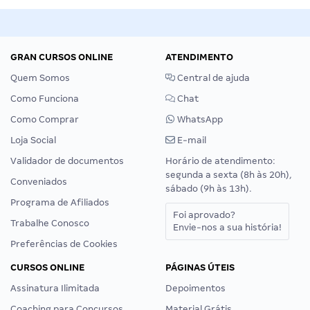
GRAN CURSOS ONLINE
ATENDIMENTO
Quem Somos
Central de ajuda
Como Funciona
Chat
Como Comprar
WhatsApp
Loja Social
E-mail
Validador de documentos
Horário de atendimento:
segunda a sexta (8h às 20h),
Conveniados
sábado (9h às 13h).
Programa de Afiliados
Foi aprovado?
Trabalhe Conosco
Envie-nos a sua história!
Preferências de Cookies
CURSOS ONLINE
PÁGINAS ÚTEIS
Assinatura Ilimitada
Depoimentos
Coaching para Concursos
Material Grátis