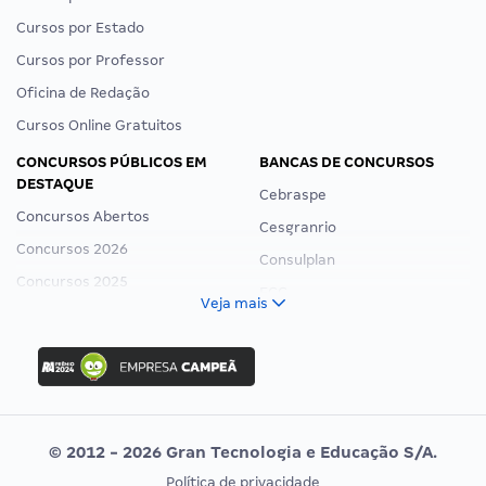
Cursos por Estado
Cursos por Professor
Oficina de Redação
Cursos Online Gratuitos
CONCURSOS PÚBLICOS EM
BANCAS DE CONCURSOS
DESTAQUE
Cebraspe
Concursos Abertos
Cesgranrio
Concursos 2026
Consulplan
Concursos 2025
FCC
Veja mais
Concurso Nacional Unificado
FGV
Concurso Ibama
Idecan
Concurso MPU
Selecon
Editais publicados
Uniase
© 2012 - 2026 Gran Tecnologia e Educação S/A.
Vunesp
Política de privacidade