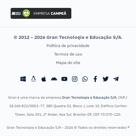
FGV
Concurso Ibama
Idecan
Concurso MPU
Selecon
Editais publicados
Uniase
© 2012 - 2026 Gran Tecnologia e Educação S/A.
Vunesp
Política de privacidade
CONCURSOS POR PROFISSÃO
EXAME DE ORDEM
Termos de uso
Concursos Administrativos
OAB
Mapa do site
Concursos Educação
Prova OAB
Concursos Fiscais
Calendário OAB
Concursos Jurídicos
Questões OAB
Concursos Militares
Recursos OAB
Gran é uma marca da empresa
Gran Tecnologia e Educação S/A
, CNPJ:
Concursos Policiais
Exame de Ordem
18.260.822/0001-77, SBS Quadra 02, Bloco J, Lote 10, Edifício Carlton
Concursos Saúde
Tower, Sala 201, 2º Andar, Asa Sul, Brasília-DF, CEP 70.070-120.
Concursos Tribunais
Gran Tecnologia e Educação S/A - 2026 © Todos os direitos reservados ®
Residência Multiprofissional