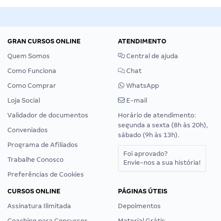
GRAN CURSOS ONLINE
ATENDIMENTO
Quem Somos
Central de ajuda
Como Funciona
Chat
Como Comprar
WhatsApp
Loja Social
E-mail
Validador de documentos
Horário de atendimento:
segunda a sexta (8h às 20h),
Conveniados
sábado (9h às 13h).
Programa de Afiliados
Foi aprovado?
Trabalhe Conosco
Envie-nos a sua história!
Preferências de Cookies
CURSOS ONLINE
PÁGINAS ÚTEIS
Assinatura Ilimitada
Depoimentos
Coaching para Concursos
Material Grátis