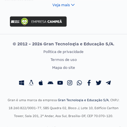
FCC
Veja mais
Concurso Nacional Unificado
FGV
Concurso Ibama
Idecan
Concurso MPU
Selecon
Editais publicados
Uniase
© 2012 - 2026 Gran Tecnologia e Educação S/A.
Vunesp
Política de privacidade
CONCURSOS POR PROFISSÃO
EXAME DE ORDEM
Termos de uso
Concursos Administrativos
OAB
Mapa do site
Concursos Educação
Prova OAB
Concursos Fiscais
Calendário OAB
Concursos Jurídicos
Questões OAB
Concursos Militares
Recursos OAB
Gran é uma marca da empresa
Gran Tecnologia e Educação S/A
, CNPJ:
Concursos Policiais
Exame de Ordem
18.260.822/0001-77, SBS Quadra 02, Bloco J, Lote 10, Edifício Carlton
Concursos Saúde
Tower, Sala 201, 2º Andar, Asa Sul, Brasília-DF, CEP 70.070-120.
Concursos Tribunais