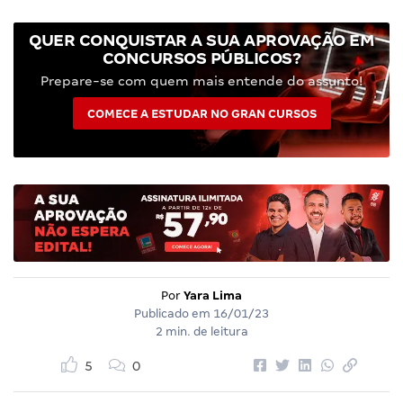
QUER CONQUISTAR A SUA APROVAÇÃO EM
CONCURSOS PÚBLICOS?
Prepare-se com quem mais entende do assunto!
COMECE A ESTUDAR NO GRAN CURSOS
Por
Yara Lima
Publicado em
16/01/23
2 min. de leitura
5
0