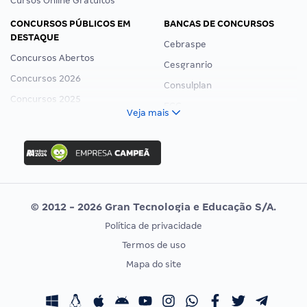
Cursos Online Gratuitos
CONCURSOS PÚBLICOS EM
BANCAS DE CONCURSOS
DESTAQUE
Cebraspe
Concursos Abertos
Cesgranrio
Concursos 2026
Consulplan
Concursos 2025
FCC
Veja mais
Concurso Nacional Unificado
FGV
Concurso Ibama
Idecan
Concurso MPU
Selecon
Editais publicados
Uniase
© 2012 - 2026 Gran Tecnologia e Educação S/A.
Vunesp
Política de privacidade
CONCURSOS POR PROFISSÃO
EXAME DE ORDEM
Termos de uso
Concursos Administrativos
OAB
Mapa do site
Concursos Educação
Prova OAB
Concursos Fiscais
Calendário OAB