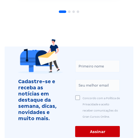
Cadastre-se e
receba as
notícias em
Concordo com a Política de
destaque da
Privacidade e aceito
semana, dicas,
receber comunicações do
novidades e
Gran Cursos Online.
muito mais.