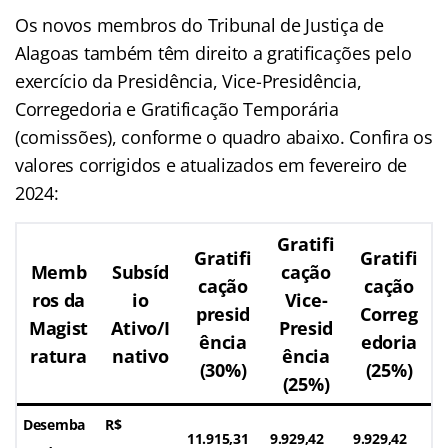
Os novos membros do Tribunal de Justiça de
Alagoas também têm direito a gratificações pelo
exercício da Presidência, Vice-Presidência,
Corregedoria e Gratificação Temporária
(comissões), conforme o quadro abaixo. Confira os
valores corrigidos e atualizados em fevereiro de
2024:
Gratifi
Gratifi
Gratifi
Memb
Subsíd
cação
cação
cação
ros da
io
Vice-
presid
Correg
Magist
Ativo/I
Presid
ência
edoria
ratura
nativo
ência
(30%)
(25%)
(25%)
Desemba
R$
11.915,31
9.929,42
9.929,42