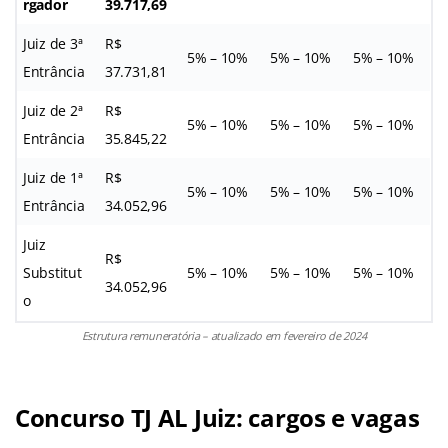
rgador
39.717,69
Juiz de 3ª
R$
5% – 10%
5% – 10%
5% – 10%
Entrância
37.731,81
Juiz de 2ª
R$
5% – 10%
5% – 10%
5% – 10%
Entrância
35.845,22
Juiz de 1ª
R$
5% – 10%
5% – 10%
5% – 10%
Entrância
34.052,96
Juiz
R$
Substitut
5% – 10%
5% – 10%
5% – 10%
34.052,96
o
Estrutura remuneratória – atualizado em fevereiro de 2024
Concurso TJ AL Juiz: cargos e vagas