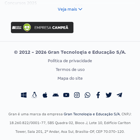
Concursos 2025
FCC
Veja mais
Concurso Nacional Unificado
FGV
Concurso Ibama
Idecan
Concurso MPU
Selecon
Editais publicados
Uniase
© 2012 - 2026 Gran Tecnologia e Educação S/A.
Vunesp
Política de privacidade
CONCURSOS POR PROFISSÃO
EXAME DE ORDEM
Termos de uso
Concursos Administrativos
OAB
Mapa do site
Concursos Educação
Prova OAB
Concursos Fiscais
Calendário OAB
Concursos Jurídicos
Questões OAB
Concursos Militares
Recursos OAB
Gran é uma marca da empresa
Gran Tecnologia e Educação S/A
, CNPJ:
Concursos Policiais
Exame de Ordem
18.260.822/0001-77, SBS Quadra 02, Bloco J, Lote 10, Edifício Carlton
Concursos Saúde
Tower, Sala 201, 2º Andar, Asa Sul, Brasília-DF, CEP 70.070-120.
Concursos Tribunais