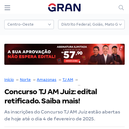
Início
››
Norte
››
Amazonas
››
TJ AM
››
Concurso TJ AM
››
Concurso TJ AM Juiz: edital
retificado. Saiba mais!
As inscrições do Concurso TJ AM Juiz estão abertas
de hoje até o dia 4 de fevereiro de 2025.