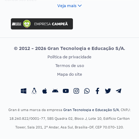
FCC
Veja mais
Concurso Nacional Unificado
FGV
Concurso Ibama
Idecan
Concurso MPU
Selecon
Editais publicados
Uniase
© 2012 - 2026 Gran Tecnologia e Educação S/A.
Vunesp
Política de privacidade
CONCURSOS POR PROFISSÃO
EXAME DE ORDEM
Termos de uso
Concursos Administrativos
OAB
Mapa do site
Concursos Educação
Prova OAB
Concursos Fiscais
Calendário OAB
Concursos Jurídicos
Questões OAB
Concursos Militares
Recursos OAB
Gran é uma marca da empresa
Gran Tecnologia e Educação S/A
, CNPJ:
Concursos Policiais
Exame de Ordem
18.260.822/0001-77, SBS Quadra 02, Bloco J, Lote 10, Edifício Carlton
Concursos Saúde
Tower, Sala 201, 2º Andar, Asa Sul, Brasília-DF, CEP 70.070-120.
Concursos Tribunais