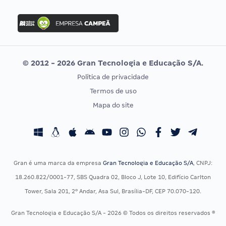
FGV
Concurso Ibama
Idecan
Concurso MPU
Selecon
Editais publicados
Uniase
© 2012 - 2026 Gran Tecnologia e Educação S/A.
Vunesp
Política de privacidade
CONCURSOS POR PROFISSÃO
EXAME DE ORDEM
Termos de uso
Concursos Administrativos
OAB
Mapa do site
Concursos Educação
Prova OAB
Concursos Fiscais
Calendário OAB
Concursos Jurídicos
Questões OAB
Concursos Militares
Recursos OAB
Gran é uma marca da empresa
Gran Tecnologia e Educação S/A
, CNPJ:
Concursos Policiais
Exame de Ordem
18.260.822/0001-77, SBS Quadra 02, Bloco J, Lote 10, Edifício Carlton
Concursos Saúde
Tower, Sala 201, 2º Andar, Asa Sul, Brasília-DF, CEP 70.070-120.
Concursos Tribunais
Gran Tecnologia e Educação S/A - 2026 © Todos os direitos reservados ®
Residência Multiprofissional