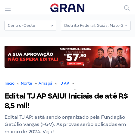
Início
››
Norte
››
Amapá
››
TJ AP
››
Edital TJ AP
››
Edital TJ AP SAIU! Iniciais de até R$ 8,5 mil!
Edital TJ AP SAIU! Iniciais de até R$
8,5 mil!
Edital TJ AP: está sendo organizado pela Fundação
Getúlio Vargas (FGV). As provas serão aplicadas em
março de 2024. Veja!