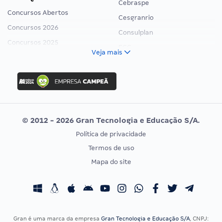
Cebraspe
Concursos Abertos
Cesgranrio
Concursos 2026
Consulplan
Concursos 2025
FCC
Veja mais
Concurso Nacional Unificado
FGV
Concurso Ibama
Idecan
Concurso MPU
Selecon
Editais publicados
Uniase
© 2012 - 2026 Gran Tecnologia e Educação S/A.
Vunesp
Política de privacidade
CONCURSOS POR PROFISSÃO
EXAME DE ORDEM
Termos de uso
Concursos Administrativos
OAB
Mapa do site
Concursos Educação
Prova OAB
Concursos Fiscais
Calendário OAB
Concursos Jurídicos
Questões OAB
Concursos Militares
Recursos OAB
Gran é uma marca da empresa
Gran Tecnologia e Educação S/A
, CNPJ: