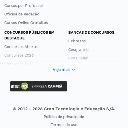
Cursos por Professor
Oficina de Redação
Cursos Online Gratuitos
CONCURSOS PÚBLICOS EM
BANCAS DE CONCURSOS
DESTAQUE
Cebraspe
Concursos Abertos
Cesgranrio
Concursos 2026
Consulplan
Concursos 2025
FCC
Veja mais
Concurso Nacional Unificado
FGV
Concurso Ibama
Idecan
Concurso MPU
Selecon
Editais publicados
Uniase
© 2012 - 2026 Gran Tecnologia e Educação S/A.
Vunesp
Política de privacidade
CONCURSOS POR PROFISSÃO
EXAME DE ORDEM
Termos de uso
Concursos Administrativos
OAB