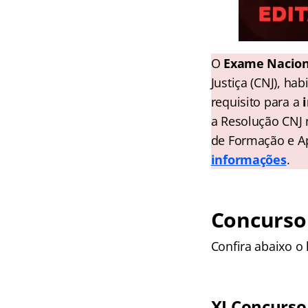
O
Exame Nacion
Justiça (CNJ), ha
requisito para a
a Resolução CNJ 
de Formação e A
informações
.
Concurso 
Confira abaixo o 
XI Concurso