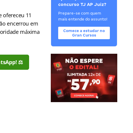
concurso TJ AP Juiz?
Prepare-se com quem
e ofereceu 11
mais entende do assunto!
eção encerrou em
prioridade máxima
Comece a estudar no
Gran Cursos
tsApp! ⚖️