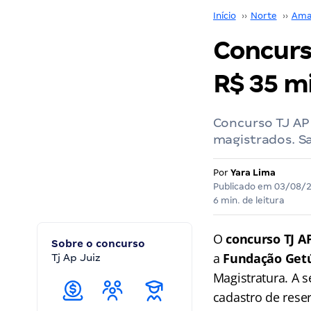
Início
››
Norte
››
Ama
Concurso
R$ 35 mi
Concurso TJ AP 
magistrados. Sa
Por
Yara Lima
Publicado em
03/08/
6 min. de leitura
O
concurso TJ AP
Sobre o concurso
a
Fundação Getú
Tj Ap Juiz
Magistratura. A s
cadastro de reser