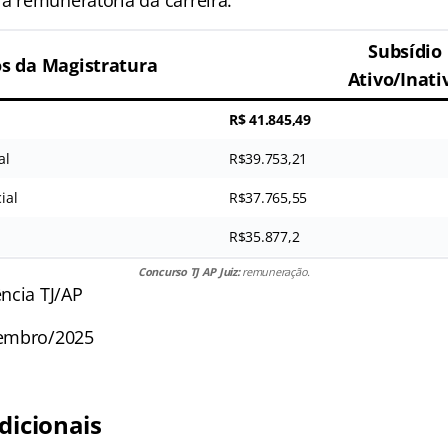
Subsídio
 da Magistratura
Ativo/Inati
R$ 41.845,49
al
R$39.753,21
ial
R$37.765,55
R$35.877,2
Concurso TJ AP Juiz:
remuneração.
ncia TJ/AP
embro/2025
dicionais