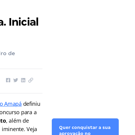
 Inicial
dro de
 do Amapá
definiu
oncurso para a
uto
, além de
Quer conquistar a sua
á iminente. Veja
aprovação no