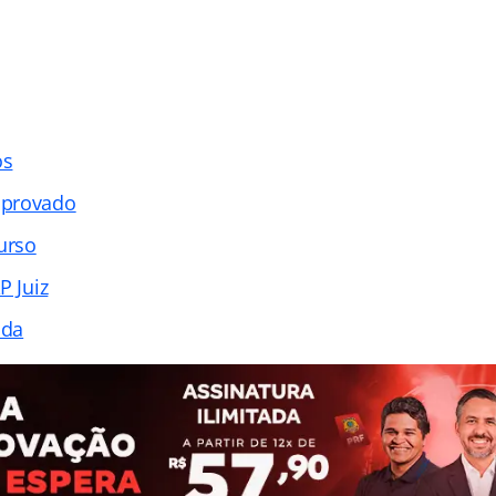
os
aprovado
urso
P Juiz
ada