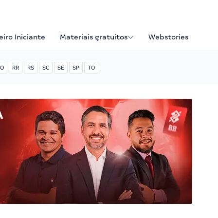
iro Iniciante
Materiais gratuitos
Webstories
O
RR
RS
SC
SE
SP
TO