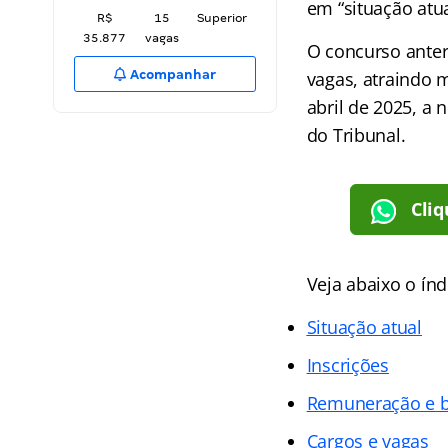
em “situação atua
R$
15
Superior
35.877
vagas
O concurso anter
Acompanhar
vagas, atraindo 
abril de 2025, a 
do Tribunal.
Cliq
Veja abaixo o ín
Situação atual
Inscrições
Remuneração e b
Cargos e vagas