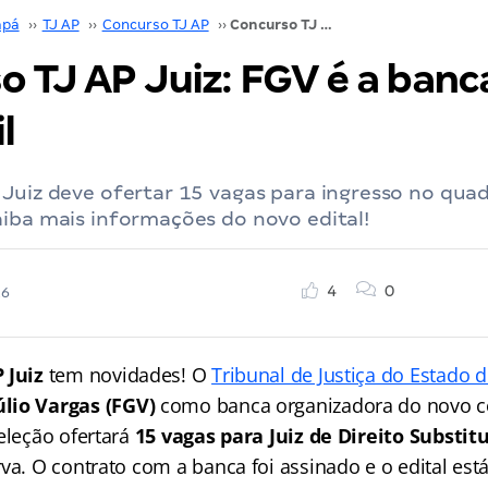
pá
››
TJ AP
››
Concurso TJ AP
››
Concurso TJ AP Juiz: FGV é a banca. Inicial R$ 35 mil
 TJ AP Juiz: FGV é a banca.
l
Juiz deve ofertar 15 vagas para ingresso no qua
iba mais informações do novo edital!
4
0
26
 Juiz
tem novidades! O
Tribunal de Justiça do Estado
lio Vargas (FGV)
como banca organizadora do novo c
eleção ofertará
15 vagas para Juiz de Direito Substit
va. O contrato com a banca foi assinado e o edital est