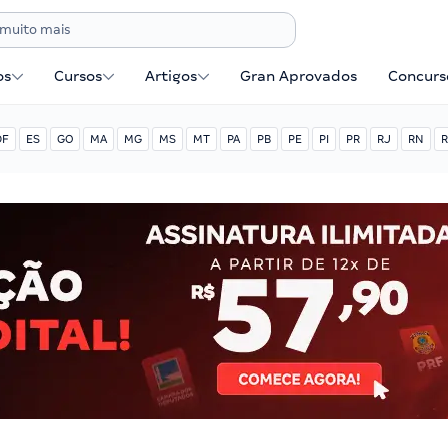
os
Cursos
Artigos
Gran Aprovados
Concurse
DF
ES
GO
MA
MG
MS
MT
PA
PB
PE
PI
PR
RJ
RN
R