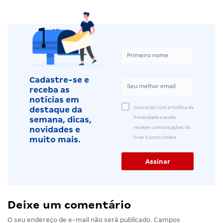
Cadastre-se e
receba as
notícias em
Concordo com a Política de
destaque da
Privacidade e aceito
semana, dicas,
receber comunicações do
novidades e
Gran Cursos Online.
muito mais.
Deixe um comentário
O seu endereço de e-mail não será publicado.
Campos