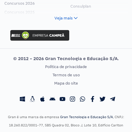
Concursos 2026
Consulplan
Concursos 2025
FCC
Veja mais
Concurso Nacional Unificado
FGV
Concurso Ibama
Idecan
Concurso MPU
Selecon
Editais publicados
Uniase
© 2012 - 2026 Gran Tecnologia e Educação S/A.
Vunesp
Política de privacidade
CONCURSOS POR PROFISSÃO
EXAME DE ORDEM
Termos de uso
Concursos Administrativos
OAB
Mapa do site
Concursos Educação
Prova OAB
Concursos Fiscais
Calendário OAB
Concursos Jurídicos
Questões OAB
Concursos Militares
Recursos OAB
Gran é uma marca da empresa
Gran Tecnologia e Educação S/A
, CNPJ:
Concursos Policiais
Exame de Ordem
18.260.822/0001-77, SBS Quadra 02, Bloco J, Lote 10, Edifício Carlton
Concursos Saúde