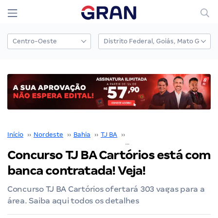
Início
››
Nordeste
››
Bahia
››
TJ BA
››
Concurso TJ BA
››
Concurso TJ BA Cartórios está com
banca contratada! Veja!
Concurso TJ BA Cartórios ofertará 303 vagas para a
área. Saiba aqui todos os detalhes