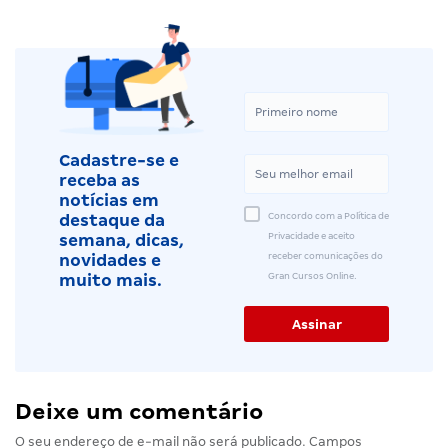
Cadastre-se e
receba as
notícias em
Concordo com a Política de
destaque da
Privacidade e aceito
semana, dicas,
receber comunicações do
novidades e
Gran Cursos Online.
muito mais.
Deixe um comentário
O seu endereço de e-mail não será publicado.
Campos