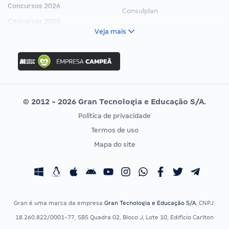
Concursos 2026
Consulplan
Concursos 2025
FCC
Veja mais
Concurso Nacional Unificado
FGV
Concurso Ibama
Idecan
Concurso MPU
Selecon
Editais publicados
Uniase
© 2012 - 2026 Gran Tecnologia e Educação S/A.
Vunesp
Política de privacidade
CONCURSOS POR PROFISSÃO
EXAME DE ORDEM
Termos de uso
Concursos Administrativos
OAB
Mapa do site
Concursos Educação
Prova OAB
Concursos Fiscais
Calendário OAB
Concursos Jurídicos
Questões OAB
Concursos Militares
Recursos OAB
Gran é uma marca da empresa
Gran Tecnologia e Educação S/A
, CNPJ:
Concursos Policiais
Exame de Ordem
18.260.822/0001-77, SBS Quadra 02, Bloco J, Lote 10, Edifício Carlton
Concursos Saúde