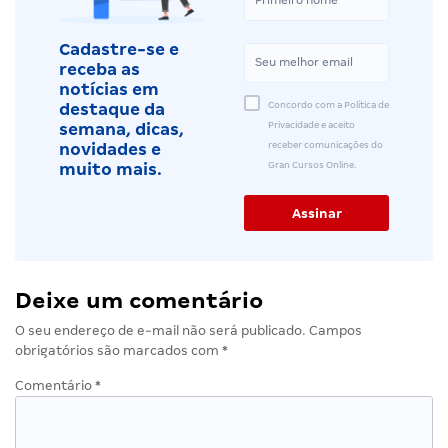
Cadastre-se e
receba as
notícias em
Concordo com a Política de
destaque da
Privacidade e aceito
semana, dicas,
receber comunicações do
novidades e
Gran Cursos Online.
muito mais.
Deixe um comentário
O seu endereço de e-mail não será publicado.
Campos
obrigatórios são marcados com
*
Comentário
*