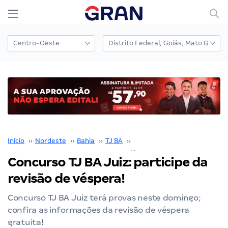
Início
››
Nordeste
››
Bahia
››
TJ BA
››
Concurso TJ BA
››
Concurso TJ BA Juiz: participe da
revisão de véspera!
Concurso TJ BA Juiz terá provas neste domingo;
confira as informações da revisão de véspera
gratuita!