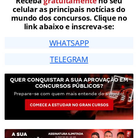
Receba
gratuitamente
no seu
celular as principais notícias do
mundo dos concursos. Clique no
link abaixo e inscreva-se:
WHATSAPP
TELEGRAM
QUER CONQUISTAR A SUA APROVAÇÃO EM
CONCURSOS PÚBLICOS?
Prepare-se com quem mais entende do assunto!
COMECE A ESTUDAR NO GRAN CURSOS