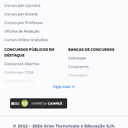
Cursos por Carreira
Cursos por Estado
Cursos por Professor
Oficina de Redação
Cursos Online Gratuitos
CONCURSOS PÚBLICOS EM
BANCAS DE CONCURSOS
DESTAQUE
Cebraspe
Concursos Abertos
Cesgranrio
Concursos 2026
Consulplan
Concursos 2025
FCC
Veja mais
Concurso Nacional Unificado
FGV
Concurso Ibama
Idecan
Concurso MPU
Selecon
Editais publicados
Uniase
© 2012 - 2026 Gran Tecnologia e Educação S/A.
Vunesp