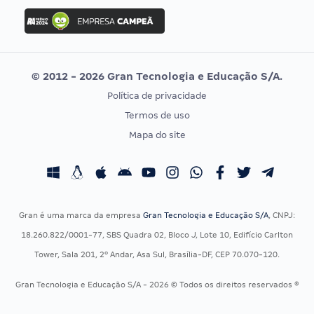
Concurso Ibama
Idecan
Concurso MPU
Selecon
Editais publicados
Uniase
© 2012 - 2026 Gran Tecnologia e Educação S/A.
Vunesp
Política de privacidade
CONCURSOS POR PROFISSÃO
EXAME DE ORDEM
Termos de uso
Concursos Administrativos
OAB
Mapa do site
Concursos Educação
Prova OAB
Concursos Fiscais
Calendário OAB
Concursos Jurídicos
Questões OAB
Concursos Militares
Recursos OAB
Gran é uma marca da empresa
Gran Tecnologia e Educação S/A
, CNPJ:
Concursos Policiais
Exame de Ordem
18.260.822/0001-77, SBS Quadra 02, Bloco J, Lote 10, Edifício Carlton
Concursos Saúde
Tower, Sala 201, 2º Andar, Asa Sul, Brasília-DF, CEP 70.070-120.
Concursos Tribunais
Gran Tecnologia e Educação S/A - 2026 © Todos os direitos reservados ®
Residência Multiprofissional