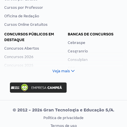
Cursos por Professor
Oficina de Redação
Cursos Online Gratuitos
CONCURSOS PÚBLICOS EM
BANCAS DE CONCURSOS
DESTAQUE
Cebraspe
Concursos Abertos
Cesgranrio
Concursos 2026
Consulplan
Concursos 2025
FCC
Veja mais
Concurso Nacional Unificado
FGV
Concurso Ibama
Idecan
Concurso MPU
Selecon
Editais publicados
Uniase
© 2012 - 2026 Gran Tecnologia e Educação S/A.
Vunesp
Política de privacidade
CONCURSOS POR PROFISSÃO
EXAME DE ORDEM
Termos de uso