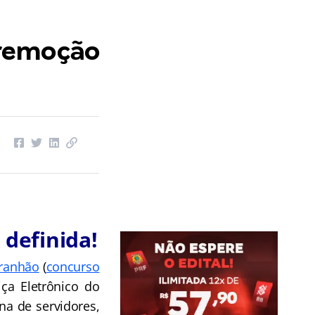
 remoção
 definida!
aranhão
(
concurso
iça Eletrônico do
a de servidores,