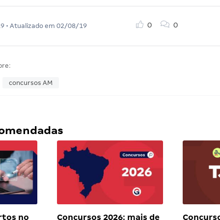
0
0
19
• Atualizado em
02/08/19
bre:
concursos AM
ecomendadas
rtos no
Concursos 2026: mais de
Concurso