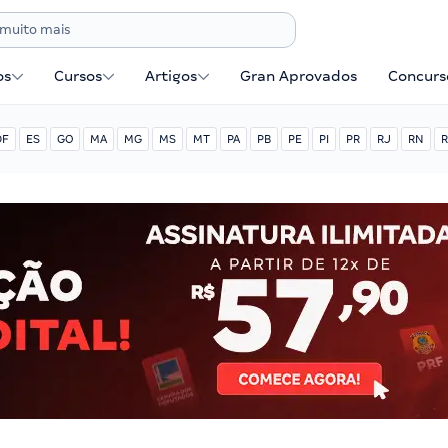
os
Cursos
Artigos
Gran Aprovados
Concurse
DF
ES
GO
MA
MG
MS
MT
PA
PB
PE
PI
PR
RJ
RN
R