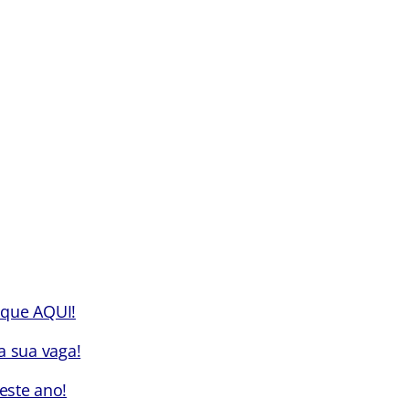
ique AQUI!
a sua vaga!
este ano!