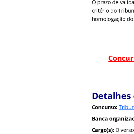
O prazo de valid
critério do Tribu
homologação do r
Concur
Detalhes
Concurso:
Tribu
Banca organiza
Cargo(s):
Diverso