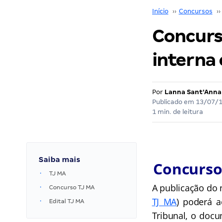
Início
››
Concursos
››
Concurs
interna 
Por
Lanna Sant'Anna
Publicado em
13/07/
1 min. de leitura
Saiba mais
Concurso 
TJ MA
A publicação do 
Concurso TJ MA
TJ MA
) poderá a
Edital TJ MA
Tribunal, o doc