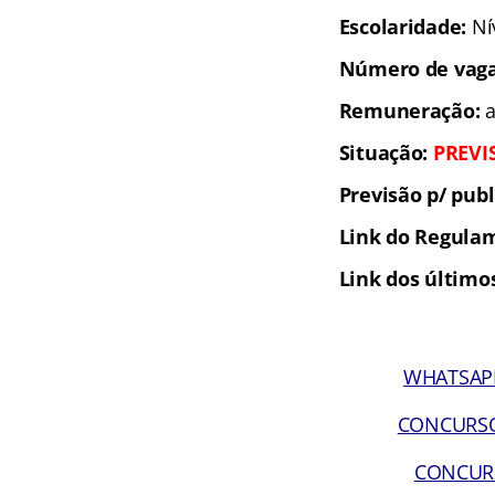
Escolaridade:
Ní
Número de vag
Remuneração:
a
Situação:
PREVI
Previsão p/ publ
Link do Regula
Link dos últimos
WHATSAPP 
CONCURSOS 
CONCURSO