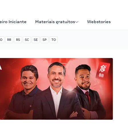
iro Iniciante
Materiais gratuitos
Webstories
O
RR
RS
SC
SE
SP
TO