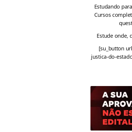
Estudando para
Cursos complet
quest
Estude onde, q
[su_button ur
justica-do-estad