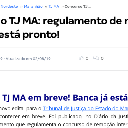
Nordeste
››
Maranhão
››
TJ MA
››
Concurso TJ MA: regulamento de remoção interna está pronto!
o TJ MA: regulamento de
está pronto!
0
0
19
• Atualizado em
02/08/19
TJ MA em breve! Banca já está
novo edital para o
Tribunal de Justiça do Estado do M
contecer em breve. Foi publicado, no Diário da Just
umento que regulamenta o concurso de remoção intern