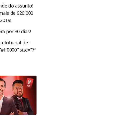
nde do assunto!
mais de 920.000
 2019!
ra por 30 dias!
a-tribunal-de-
#ff0000″ size=”7″