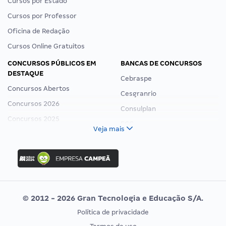
Cursos por Estado
Cursos por Professor
Oficina de Redação
Cursos Online Gratuitos
CONCURSOS PÚBLICOS EM
BANCAS DE CONCURSOS
DESTAQUE
Cebraspe
Concursos Abertos
Cesgranrio
Concursos 2026
Consulplan
Concursos 2025
FCC
Veja mais
Concurso Nacional Unificado
FGV
Concurso Ibama
Idecan
Concurso MPU
Selecon
Editais publicados
Uniase
© 2012 - 2026 Gran Tecnologia e Educação S/A.
Vunesp
Política de privacidade
CONCURSOS POR PROFISSÃO
EXAME DE ORDEM