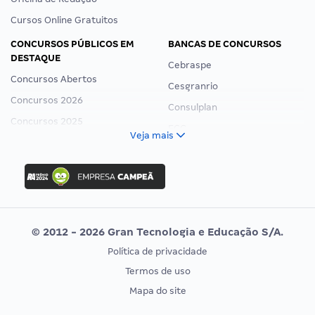
Cursos Online Gratuitos
CONCURSOS PÚBLICOS EM
BANCAS DE CONCURSOS
DESTAQUE
Cebraspe
Concursos Abertos
Cesgranrio
Concursos 2026
Consulplan
Concursos 2025
FCC
Veja mais
Concurso Nacional Unificado
FGV
Concurso Ibama
Idecan
Concurso MPU
Selecon
Editais publicados
Uniase
© 2012 - 2026 Gran Tecnologia e Educação S/A.
Vunesp
Política de privacidade
CONCURSOS POR PROFISSÃO
EXAME DE ORDEM
Termos de uso
Concursos Administrativos
OAB
Mapa do site
Concursos Educação
Prova OAB