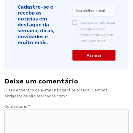
Cadastre-se e
receba as
notícias em
Concordo com a Política de
destaque da
Privacidade e aceito
semana, dicas,
receber comunicações do
novidades e
Gran Cursos Online.
muito mais.
Deixe um comentário
O seu endereço de e-mail não será publicado.
Campos
obrigatórios são marcados com
*
Comentário
*