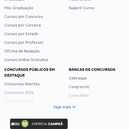
Pós-Graduação
Sugerir Curso
Cursos por Concurso
Cursos por Carreira
Cursos por Estado
Cursos por Professor
Oficina de Redação
Cursos Online Gratuitos
CONCURSOS PÚBLICOS EM
BANCAS DE CONCURSOS
DESTAQUE
Cebraspe
Concursos Abertos
Cesgranrio
Concursos 2026
Consulplan
Concursos 2025
FCC
Veja mais
Concurso Nacional Unificado
FGV
Concurso Ibama
Idecan
Concurso MPU