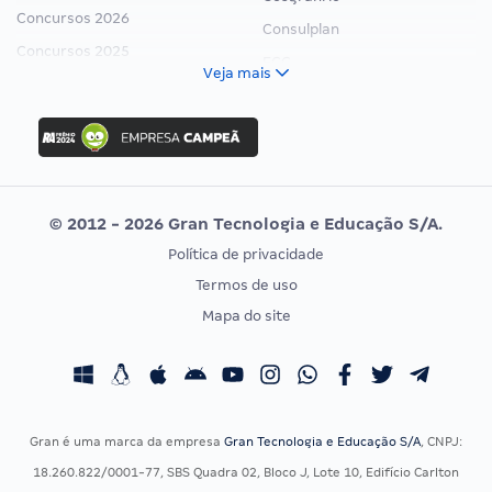
Concursos 2026
Consulplan
Concursos 2025
FCC
Veja mais
Concurso Nacional Unificado
FGV
Concurso Ibama
Idecan
Concurso MPU
Selecon
Editais publicados
Uniase
© 2012 - 2026 Gran Tecnologia e Educação S/A.
Vunesp
Política de privacidade
CONCURSOS POR PROFISSÃO
EXAME DE ORDEM
Termos de uso
Concursos Administrativos
OAB
Mapa do site
Concursos Educação
Prova OAB
Concursos Fiscais
Calendário OAB
Concursos Jurídicos
Questões OAB
Concursos Militares
Recursos OAB
Gran é uma marca da empresa
Gran Tecnologia e Educação S/A
, CNPJ:
Concursos Policiais
Exame de Ordem
18.260.822/0001-77, SBS Quadra 02, Bloco J, Lote 10, Edifício Carlton