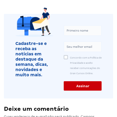
Cadastre-se e
receba as
notícias em
Concordo com a Política de
destaque da
Privacidade e aceito
semana, dicas,
receber comunicações do
novidades e
Gran Cursos Online.
muito mais.
Deixe um comentário
O seu endereço de e-mail não será publicado.
Campos