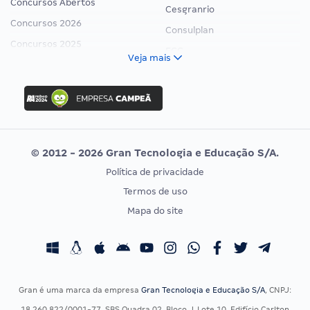
Concursos Abertos
Cesgranrio
Concursos 2026
Consulplan
Concursos 2025
FCC
Veja mais
Concurso Nacional Unificado
FGV
Concurso Ibama
Idecan
Concurso MPU
Selecon
Editais publicados
Uniase
© 2012 - 2026 Gran Tecnologia e Educação S/A.
Vunesp
Política de privacidade
CONCURSOS POR PROFISSÃO
EXAME DE ORDEM
Termos de uso
Concursos Administrativos
OAB
Mapa do site
Concursos Educação
Prova OAB
Concursos Fiscais
Calendário OAB
Concursos Jurídicos
Questões OAB
Concursos Militares
Recursos OAB
Gran é uma marca da empresa
Gran Tecnologia e Educação S/A
, CNPJ:
Concursos Policiais
Exame de Ordem
18.260.822/0001-77, SBS Quadra 02, Bloco J, Lote 10, Edifício Carlton